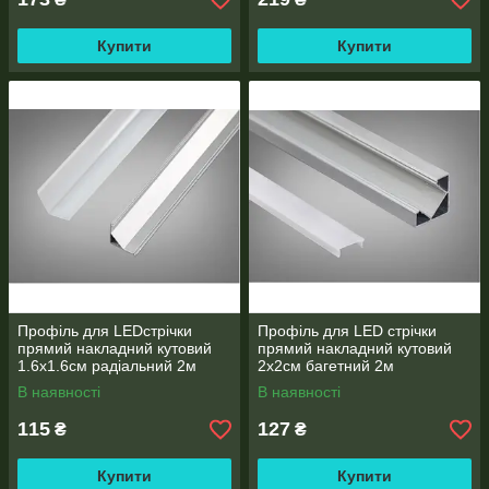
Купити
Купити
Профіль для LEDстрічки
Профіль для LED стрічки
прямий накладний кутовий
прямий накладний кутовий
1.6х1.6см радіальний 2м
2х2см багетний 2м
В наявності
В наявності
115
127
₴
₴
Купити
Купити