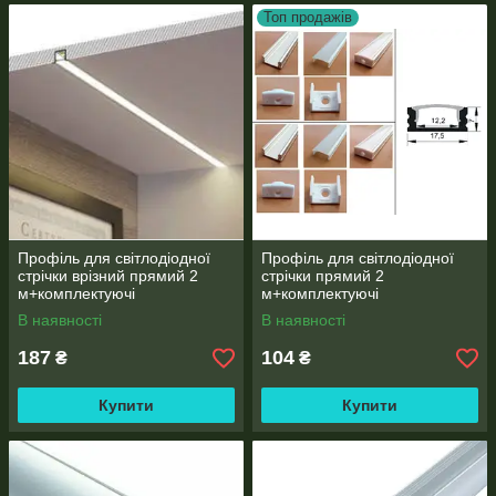
Топ продажів
Профіль для світлодіодної
Профіль для світлодіодної
стрічки врізний прямий 2
стрічки прямий 2
м+комплектуючі
м+комплектуючі
В наявності
В наявності
187
104
₴
₴
Купити
Купити