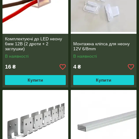
Комплектуючі до LED неону
6мм 12В (2 дроти + 2
Монтажна кліпса для неону
заглушки)
12V 6/8mm
В наявності
В наявності
16
4
₴
₴
Купити
Купити