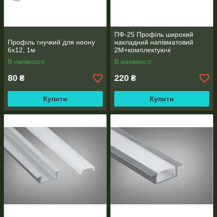
ПФ-25 Профіль широкий
Профіль гнучкий для неону
накладний напівматовий
6x12, 1м
2М+комплектуючі
В наявності
В наявності
80
220
₴
₴
Купити
Купити