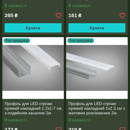
ребром і глибоким каналом
В наявності
В наявності
2м
265
161
₴
₴
Купити
Купити
Топ продажів
Топ продажів
Профіль для LED стрічки
Профіль для LED стрічки
прямий накладний 1.2х1.7 см
прямий накладний 1х2.3 см з
з подвійним каналом 2м
матовим розсіювачем 2м
В наявності
В наявності
173
219
₴
₴