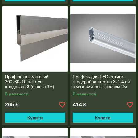
Профіль алюмінієвий
Профіль для LED стрічки -
200х60х10 плінтус
гардеробна штанга 3х1.4 см
анодований (ціна за 1м)
з матовим розсіювачем 2м
В наявності
В наявності
265
414
₴
₴
Купити
Купити