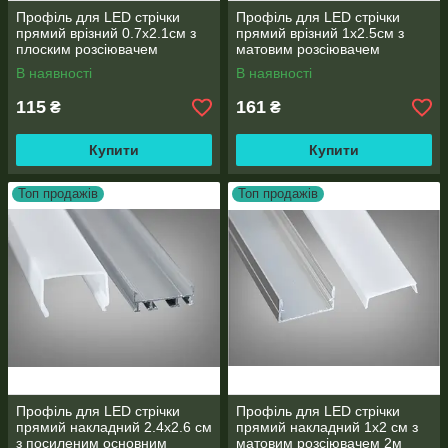
Профіль для LED стрічки
Профіль для LED стрічки
прямий врізний 0.7х2.1см з
прямий врізний 1х2.5см з
плоским розсіювачем
матовим розсіювачем
В наявності
В наявності
115
161
₴
₴
Купити
Купити
Топ продажів
Топ продажів
Профіль для LED стрічки
Профіль для LED стрічки
прямий накладний 2.4х2.6 см
прямий накладний 1х2 см з
з посиленим основним
матовим розсіювачем 2м