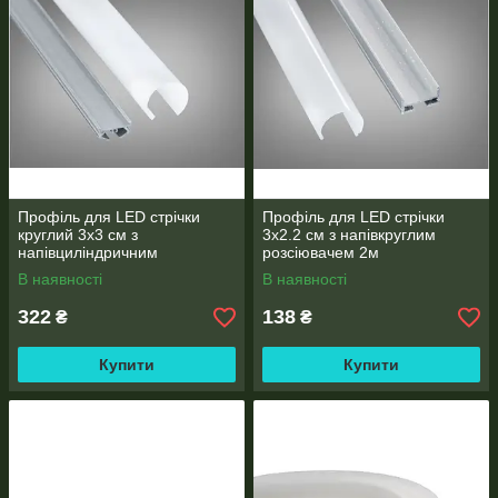
Профіль для LED стрічки
Профіль для LED стрічки
круглий 3х3 см з
3х2.2 см з напівкруглим
напівциліндричним
розсіювачем 2м
розсіювачем 2м
В наявності
В наявності
322
138
₴
₴
Купити
Купити