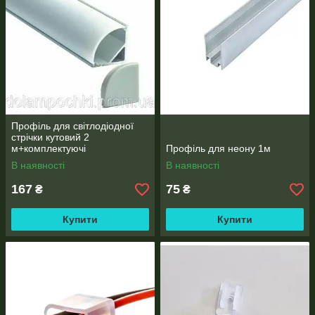
Профіль для світлодіодної
стрічки кутовий 2
м+комплектуючі
Профіль для неону 1м
В наявності
В наявності
167
75
₴
₴
Купити
Купити