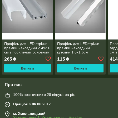
Профіль для LED стрічки
Профіль для LEDстрічки
Проф
прямий накладний 2.4х2.6
прямий накладний
гард
см з посиленим основним
кутовий 1.6х1.6см
см з
ребром і глибоким
радіальний 2м
2м
265
115
414
₴
₴
каналом 2м
Купити
Купити
Про нас
100% позитивних з 28 відгуків за рік
Працює з 06.06.2017
м. Хмельницький
Хотовицького 5, Хмельницький, Україна