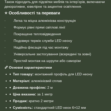
Також підходить для підсвітки меблів та інтер’єрів, включаючи
декоративне, ювелірне та акцентне освітлення.
⭐
Особливості та переваги
· Легка та міцна алюмінієва конструкція
· Формує рівні прямі світлові лінії
· Покращене тепловідведення
· Подовжує термін служби LED неону
· Надійна фіксація під час монтажу
· Універсальне застосування (всередині та зовні)
· Простий монтаж на шурупи або саморізи
📏
Основні характеристики
Тип товару:
монтажний профіль для LED неону
Матеріал:
алюмінієвий сплав
Довжина профілю:
2 м
Ціна вказана:
за 1 метр
Продаж:
кратно 2 метри
Сумісність:
стандартний LED неон 6×12 мм