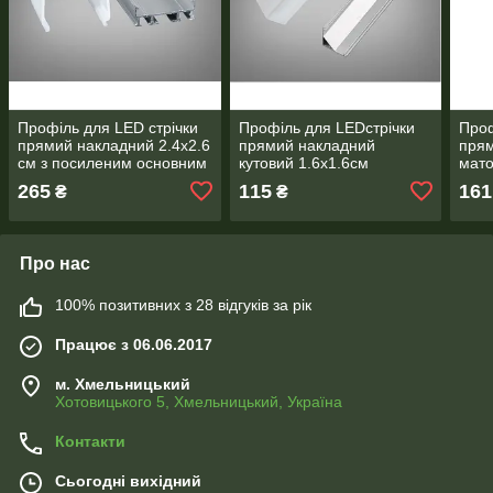
Профіль для LED стрічки
Профіль для LEDстрічки
Проф
прямий накладний 2.4х2.6
прямий накладний
прям
см з посиленим основним
кутовий 1.6х1.6см
мато
ребром і глибоким
радіальний 2м
265
115
161
₴
₴
каналом 2м
Про нас
100% позитивних з 28 відгуків за рік
Працює з 06.06.2017
м. Хмельницький
Хотовицького 5, Хмельницький, Україна
Контакти
Сьогодні вихідний