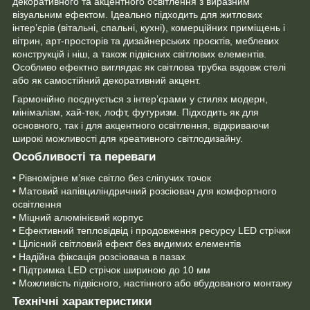
декоративного та акцентного освітлення з виразним
візуальним ефектом. Ідеально підходить для житлових
інтер’єрів (вітальні, спальні, кухні), комерційних приміщень і
вітрин, арт-просторів та дизайнерських проєктів, меблевих
конструкцій і ніш, а також підвісних світлових елементів.
Особливо ефектно виглядає як світлова трубка вздовж стелі
або як самостійний декоративний акцент.
Гармонійно поєднується з інтер’єрами у стилях модерн,
мінімалізм, хай-тек, лофт, футуризм. Підходить як для
основного, так і для акцентного освітлення, відкриваючи
широкі можливості для креативного світлодизайну.
Особливості та переваги
• Рівномірне м’яке світло без сліпучих точок
• Матовий напівциліндричний розсіювач для комфортного
освітлення
• Міцний алюмінієвий корпус
• Ефективний тепловідвід і продовження ресурсу LED стрічки
• Цілісний світловий ефект без видимих елементів
• Надійна фіксація розсіювача в пазах
• Підтримка LED стрічок шириною до 10 мм
• Можливість підвісного, настінного або вбудованого монтажу
Технічні характеристики