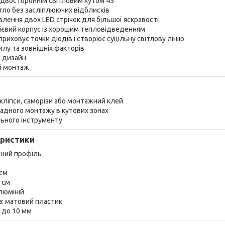
з двостороннім світловим кутом 45°
вітло без засліплюючих відблисків
лення двох LED стрічок для більшої яскравості
ієвий корпус із хорошим тепловідведенням
риховує точки діодів і створює суцільну світлову лінію
пилу та зовнішніх факторів
й дизайн
й монтаж
 кліпси, саморізи або монтажний клей
ладного монтажу в кутових зонах
льного інструменту
еристики
дний профіль
 см
2 см
алюміній
а: матовий пластик
: до 10 мм