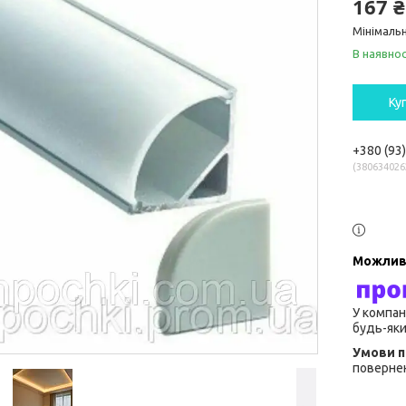
167 ₴
Мінімальн
В наявнос
Ку
+380 (93
380634026
У компан
будь-яки
повернен