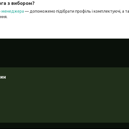
га з вибором?
го менеджера
— допоможемо підібрати профіль і комплектуючі, а 
ння.
зин