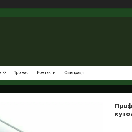
в
Про нас
Контакти
Співпраця
Проф
куто