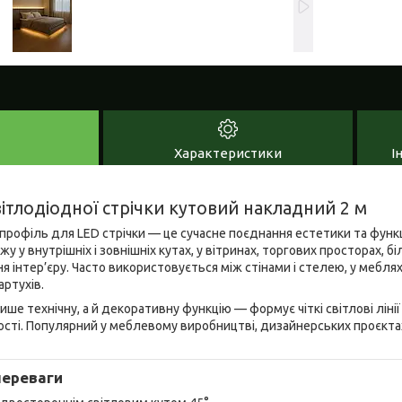
Характеристики
І
ітлодіодної стрічки кутовий накладний 2 м
профіль для LED стрічки — це сучасне поєднання естетики та функ
 у внутрішніх і зовнішніх кутах, у вітринах, торгових просторах, б
я інтер’єру. Часто використовується між стінами і стелею, у меблях
ртухів.
ше технічну, а й декоративну функцію — формує чіткі світлові лінії
сті. Популярний у меблевому виробництві, дизайнерських проєкта
переваги