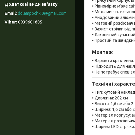
• Трикутний корпус і
• Рівномірне м’яке с
• Можливість встанов
dolampochki0@gmail.com
• Анодований алюмін
0939681605
• Матовий розсіювач п
• Захист стрічки від 
• Лаконічний сучасни
• Простий та швидки
Монтаж
• Варіанти кріплення:
• Підходить для нак
• Не потребує спеціа
Технічні характ
• Тип: кутовий накла
• Довжина: 202 см
• Висота: 1,6 см або 2
• Ширина: 1,6 см або 
• Матеріал корпусу: 
• Матеріал розсіювач
• Ширина LED стрічки