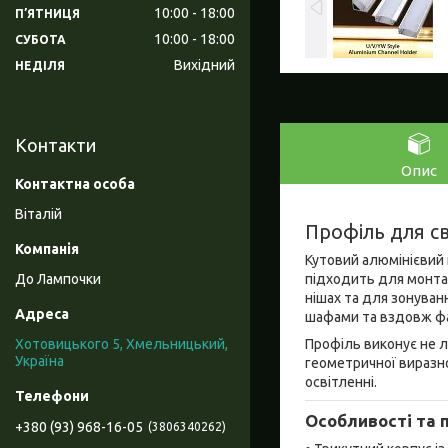
10:00
18:00
ПʼЯТНИЦЯ
10:00
18:00
СУБОТА
Вихідний
НЕДІЛЯ
Контакти
Опис
Віталій
Профіль для св
Кутовий алюмінієвий 
підходить для монтажу
До Лампочки
нішах та для зонуванн
шафами та вздовж фа
Профіль виконує не ли
Хотовицького 5, Хмельницький,
Україна
геометричної виразно
освітленні.
Особливості та 
+380 (93) 968-16-05
3806340262