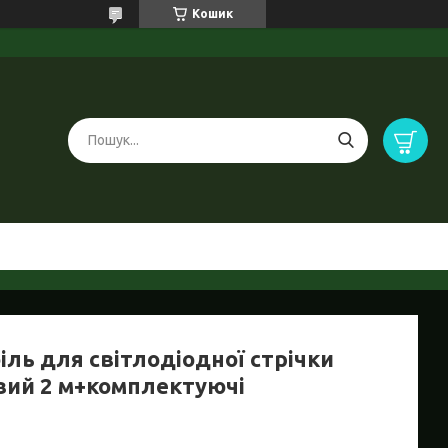
Кошик
іль для світлодіодної стрічки
вий 2 м+комплектуючі