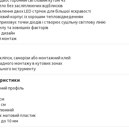
з двостороннім світловим кутом 45°
вітло без засліплюючих відблисків
лення двох LED стрічок для більшої яскравості
ієвий корпус із хорошим тепловідведенням
риховує точки діодів і створює суцільну світлову лінію
пилу та зовнішніх факторів
й дизайн
й монтаж
 кліпси, саморізи або монтажний клей
ладного монтажу в кутових зонах
льного інструменту
еристики
дний профіль
 см
2 см
алюміній
а: матовий пластик
: до 10 мм