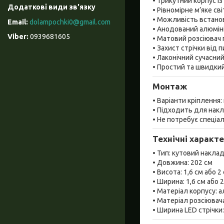
• Трикутний корпус і
• Рівномірне м’яке с
• Можливість встанов
dolampochki0@gmail.com
• Анодований алюмін
0939681605
• Матовий розсіювач п
• Захист стрічки від 
• Лаконічний сучасни
• Простий та швидки
Монтаж
• Варіанти кріплення:
• Підходить для нак
• Не потребує спеціа
Технічні характ
• Тип: кутовий накла
• Довжина: 202 см
• Висота: 1,6 см або 2
• Ширина: 1,6 см або 
• Матеріал корпусу: 
• Матеріал розсіювач
• Ширина LED стрічки