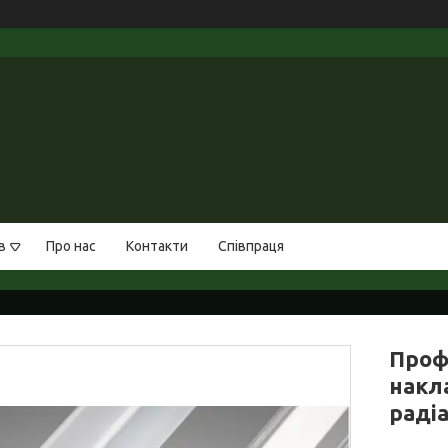
в
Про нас
Контакти
Співпраця
Проф
накл
раді