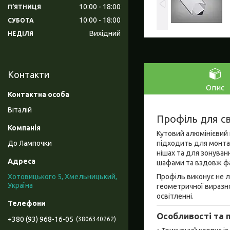
10:00
18:00
ПʼЯТНИЦЯ
10:00
18:00
СУБОТА
Вихідний
НЕДІЛЯ
Контакти
Опис
Віталій
Профіль для св
Кутовий алюмінієвий 
підходить для монтажу
До Лампочки
нішах та для зонуванн
шафами та вздовж фа
Профіль виконує не ли
Хотовицького 5, Хмельницький,
Україна
геометричної виразно
освітленні.
Особливості та 
+380 (93) 968-16-05
3806340262