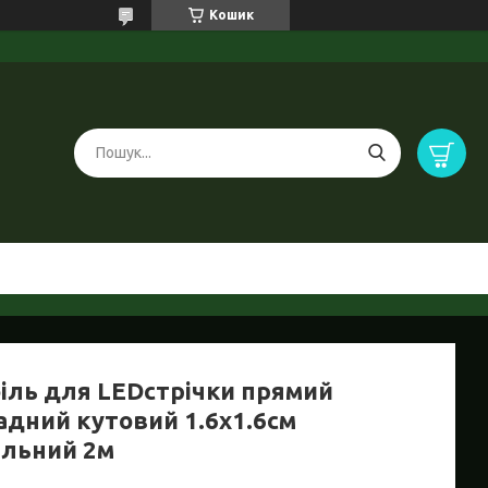
Кошик
іль для LEDстрічки прямий
адний кутовий 1.6х1.6см
альний 2м