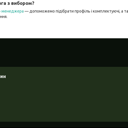
га з вибором?
го менеджера
— допоможемо підібрати профіль і комплектуючі, а 
ння.
зин