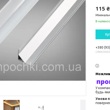
115 ₴
Мінімальн
В наявнос
Ку
+380 (93
380634026
У компан
будь-яки
повернен