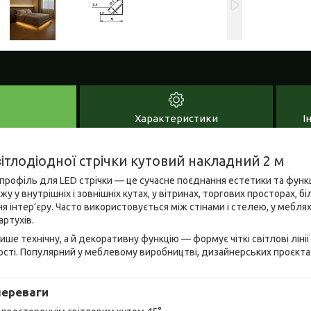
Характеристики
І
ітлодіодної стрічки кутовий накладний 2 м
профіль для LED стрічки — це сучасне поєднання естетики та функ
 у внутрішніх і зовнішніх кутах, у вітринах, торгових просторах, б
я інтер’єру. Часто використовується між стінами і стелею, у меблях
ртухів.
ше технічну, а й декоративну функцію — формує чіткі світлові лінії
сті. Популярний у меблевому виробництві, дизайнерських проєкта
переваги