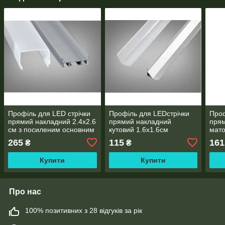
Профіль для LED стрічки
Профіль для LEDстрічки
Проф
прямий накладний 2.4х2.6
прямий накладний
прям
см з посиленим основним
кутовий 1.6х1.6см
мато
ребром і глибоким
радіальний 2м
265
115
161
₴
₴
каналом 2м
Купити
Купити
Про нас
100% позитивних з 28 відгуків за рік