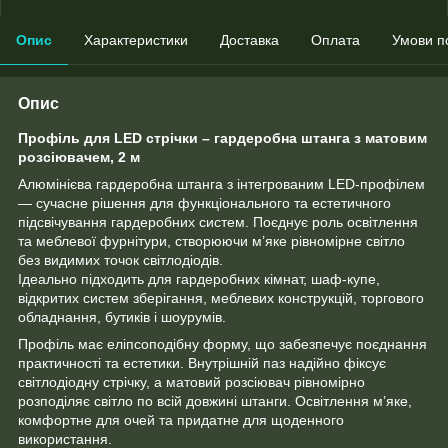
Опис
Характеристики
Доставка
Оплата
Умови п
Опис
Профіль для LED стрічки – гардеробна штанга з матовим
розсіювачем, 2 м
Алюмінієва гардеробна штанга з інтегрованим LED-профілем
— сучасне рішення для функціонального та естетичного
підсвічування гардеробних систем. Поєднує роль освітлення
та меблевої фурнітури, створюючи м’яке рівномірне світло
без видимих точок світлодіодів.
Ідеально підходить для гардеробних кімнат, шаф-купе,
відкритих систем зберігання, меблевих конструкцій, торгового
обладнання, бутиків і шоурумів.
Профіль має еліпсоподібну форму, що забезпечує поєднання
практичності та естетики. Внутрішній паз надійно фіксує
світлодіодну стрічку, а матовий розсіювач рівномірно
розподіляє світло по всій довжині штанги. Освітлення м’яке,
комфортне для очей та придатне для щоденного
використання.