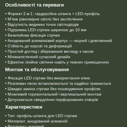
Особливості та переваги
• Формат 2-в-1: гардеробна штанга + LED-профіль
• М’яке рівномірне світло без засліплення
• Відсутність видимих точок світлодіодів
• Підтримка LED-стрічок шириною до 10 мм
• Безклейова фіксація стрічки
• Анодований алюмінієвий корпус — міцний і довговічний
• Стійкість до корозії та деформацій
• Простий догляд і збереження вигляду з часом
• Мінімалістичний сучасний дизайн
• Ефектне лінійне світіння навіть у темних приміщеннях
Монтаж та обслуговування
• Фіксація LED стрічки без використання клею
• Розсіювач легко встановлюється та надійно тримається
• Швидка заміна стрічки без пошкодження профілю
• Можливий горизонтальний і вертикальний монтаж
• Допускається свердління перфорованих отворів
Характеристики
• Тип: профіль-штанга для LED стрічки
• Матеріал: анодований алюміній
• Розсіювач: матовий