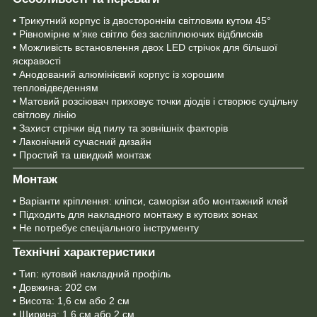
• Трикутний корпус із двостороннім світловим кутом 45°
• Рівномірне м’яке світло без засліплюючих відблисків
• Можливість встановлення двох LED стрічок для більшої
яскравості
• Анодований алюмінієвий корпус із хорошим
тепловідведенням
• Матовий розсіювач приховує точки діодів і створює суцільну
світлову лінію
• Захист стрічки від пилу та зовнішніх факторів
• Лаконічний сучасний дизайн
• Простий та швидкий монтаж
Монтаж
• Варіанти кріплення: кліпси, саморізи або монтажний клей
• Підходить для накладного монтажу в кутових зонах
• Не потребує спеціального інструменту
Технічні характеристики
• Тип: кутовий накладний профіль
• Довжина: 202 см
• Висота: 1,6 см або 2 см
• Ширина: 1,6 см або 2 см