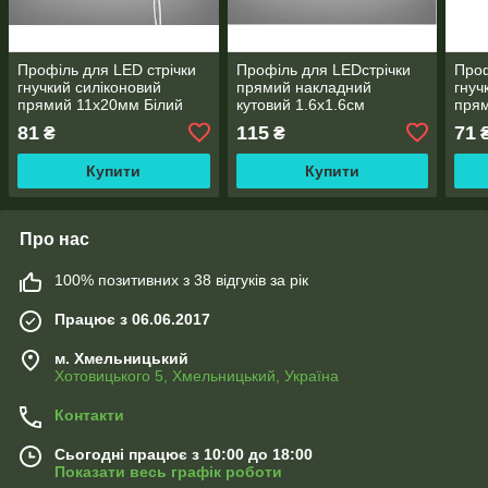
Профіль для LED стрічки
Профіль для LEDстрічки
Проф
гнучкий силіконовий
прямий накладний
гнуч
прямий 11х20мм Білий
кутовий 1.6х1.6см
пря
радіальний 2м
81
115
71
₴
₴
Купити
Купити
Про нас
100% позитивних з 38 відгуків за рік
Працює з 06.06.2017
м. Хмельницький
Хотовицького 5, Хмельницький, Україна
Контакти
Сьогодні працює з 10:00 до 18:00
Показати весь графік роботи