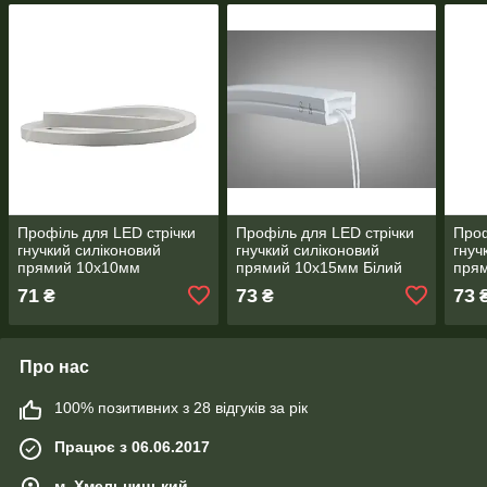
Профіль для LED стрічки
Профіль для LED стрічки
Проф
гнучкий силіконовий
гнучкий силіконовий
гнуч
прямий 10х10мм
прямий 10х15мм Білий
прям
71
73
73
₴
₴
Про нас
100% позитивних з 28 відгуків за рік
Працює з 06.06.2017
м. Хмельницький