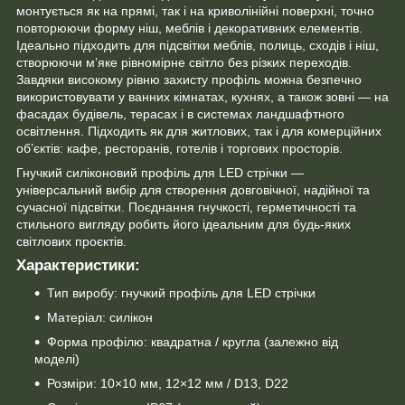
монтується як на прямі, так і на криволінійні поверхні, точно
повторюючи форму ніш, меблів і декоративних елементів.
Ідеально підходить для підсвітки меблів, полиць, сходів і ніш,
створюючи м’яке рівномірне світло без різких переходів.
Завдяки високому рівню захисту профіль можна безпечно
використовувати у ванних кімнатах, кухнях, а також зовні — на
фасадах будівель, терасах і в системах ландшафтного
освітлення. Підходить як для житлових, так і для комерційних
об’єктів: кафе, ресторанів, готелів і торгових просторів.
Гнучкий силіконовий профіль для LED стрічки —
універсальний вибір для створення довговічної, надійної та
сучасної підсвітки. Поєднання гнучкості, герметичності та
стильного вигляду робить його ідеальним для будь-яких
світлових проєктів.
Характеристики:
Тип виробу: гнучкий профіль для LED стрічки
Матеріал: силікон
Форма профілю: квадратна / кругла (залежно від
моделі)
Розміри: 10×10 мм, 12×12 мм / D13, D22