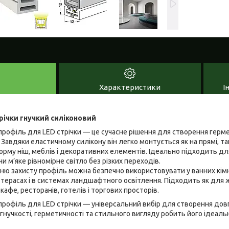
Характеристики
І
річки гнучкий силіконовий
профіль для LED стрічки — це сучасне рішення для створення гермет
 Завдяки еластичному силікону він легко монтується як на прямі, так 
му ніш, меблів і декоративних елементів. Ідеально підходить для
чи м’яке рівномірне світло без різких переходів.
ню захисту профіль можна безпечно використовувати у ванних кімна
 терасах і в системах ландшафтного освітлення. Підходить як для ж
 кафе, ресторанів, готелів і торгових просторів.
профіль для LED стрічки — універсальний вибір для створення довго
 гнучкості, герметичності та стильного вигляду робить його ідеал