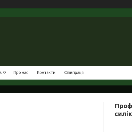
в
Про нас
Контакти
Співпраця
Проф
силі