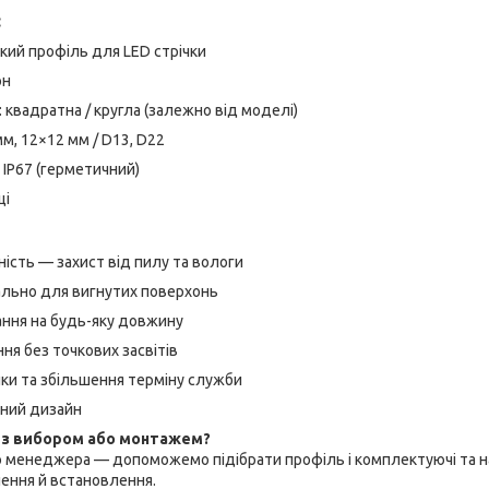
:
чкий профіль для LED стрічки
он
квадратна / кругла (залежно від моделі)
мм, 12×12 мм / D13, D22
 IP67 (герметичний)
ці
ість — захист від пилу та вологи
ально для вигнутих поверхонь
ання на будь-яку довжину
ння без точкових засвітів
чки та збільшення терміну служби
сний дизайн
 з вибором або монтажем?
о менеджера — допоможемо підібрати профіль і комплектуючі та 
ення й встановлення.