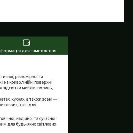
нформація для замовлення
ичної, рівномірної та
і на криволінійні поверхні,
 підсвітки меблів, полиць,
тах, кухнях, а також зовні —
итлових, так і для
вічної, надійної та сучасної
ьним для будь-яких світлових