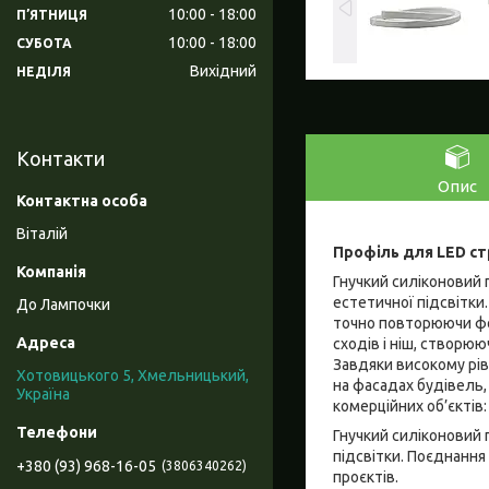
10:00
18:00
ПʼЯТНИЦЯ
10:00
18:00
СУБОТА
Вихідний
НЕДІЛЯ
Контакти
Опис
Віталій
Профіль для LED ст
Гнучкий силіконовий 
естетичної підсвітки.
До Лампочки
точно повторюючи фор
сходів і ніш, створюю
Завдяки високому рів
Хотовицького 5, Хмельницький,
на фасадах будівель,
Україна
комерційних об’єктів:
Гнучкий силіконовий 
підсвітки. Поєднання
+380 (93) 968-16-05
3806340262
проєктів.