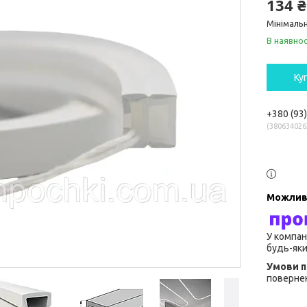
134 ₴
Мінімальн
В наявнос
Ку
+380 (93
380634026
У компан
будь-яки
повернен