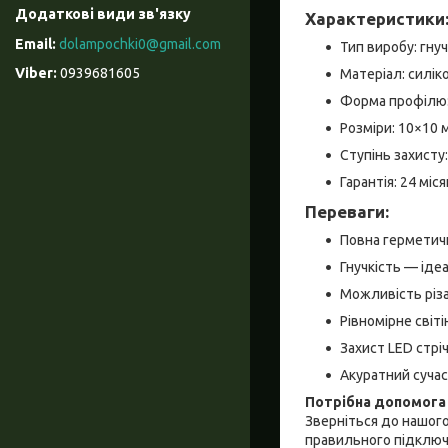
Характеристики
dolampochki0@gmail.com
Тип виробу: гну
0939681605
Матеріал: силік
Форма профілю: 
Розміри: 10×10 
Ступінь захисту:
Гарантія: 24 міся
Переваги:
Повна герметичн
Гнучкість — іде
Можливість різ
Рівномірне світі
Захист LED стрі
Акуратний суча
Потрібна допомога
Зверніться до нашог
правильного підключ