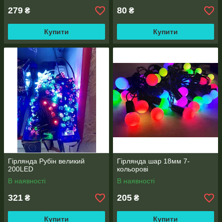
279
80
₴
₴
Купити
Купити
Гірлянда Рубін великий
Гірлянда шар 18мм 7-
200LED
кольорові
В наявності
В наявності
321
205
₴
₴
Купити
Купити