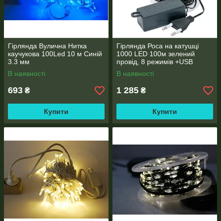
Гірлянда Вулична Нитка
Гірлянда Роса на катушці
каучукова 100Led 10 м Синій
1000 LED 100м зелений
3.3 мм
провід, 8 режимів +USB
В наявності
В наявності
693
1 285
₴
₴
Купити
Купити