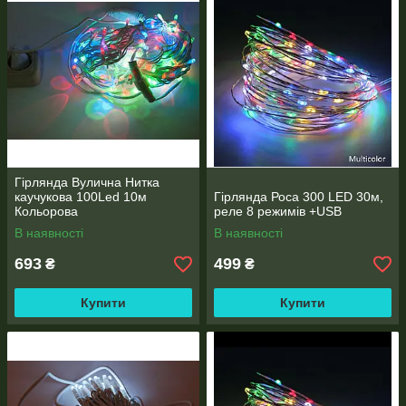
Гірлянда Вулична Нитка
каучукова 100Led 10м
Гірлянда Роса 300 LED 30м,
Кольорова
реле 8 режимів +USB
В наявності
В наявності
693
499
₴
₴
Купити
Купити