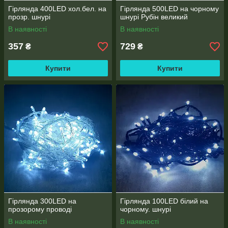
Гірлянда 400LED хол.бел. на
Гірлянда 500LED на чорному
прозр. шнурі
шнурі Рубін великий
В наявності
В наявності
357
729
₴
₴
Купити
Купити
Гірлянда 300LED на
Гірлянда 100LED білий на
прозорому проводі
чорному. шнурі
В наявності
В наявності