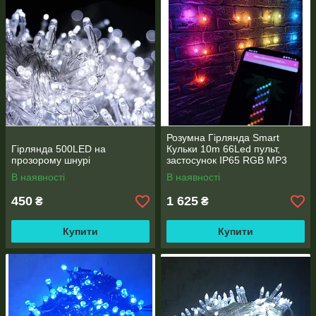
Розумна Гірлянда Smart
Гірлянда 500LED на
Кульки 10m 66Led пульт,
прозорому шнурі
застосунок IP65 RGB MP3
різнобарвна USB
В наявності
В наявності
450
1 625
₴
₴
Купити
Купити