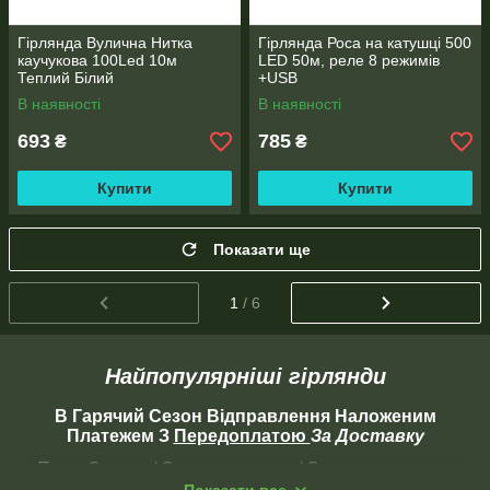
Гірлянда Вулична Нитка
Гірлянда Роса на катушці 500
каучукова 100Led 10м
LED 50м, реле 8 режимів
Теплий Білий
+USB
В наявності
В наявності
693
785
₴
₴
Купити
Купити
Показати ще
1
/ 6
Найпопулярніші гірлянди
В Гарячий Сезон Відправлення Наложеним
Платежем З
Передоплатою
За Доставку
Пром-Оплата / Оплата на карту / Оплата наложкою