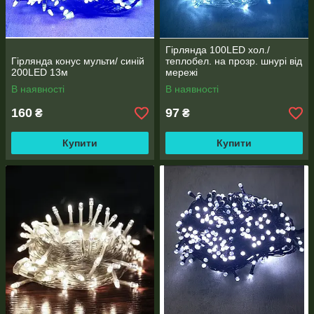
Гірлянда 100LED хол./
Гірлянда конус мульти/ синій
теплобел. на прозр. шнурі від
200LED 13м
мережі
В наявності
В наявності
160
97
₴
₴
Купити
Купити