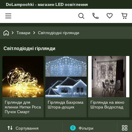
DoLampochki - магазин LED освітлення
Товари
Світлодіодні гірлянди
Світлодіодні гірлянди
Гірлянди для
Гірлянда Бахрома
Гірлянда на вікно
ялинки Нитки Роса
Штора-дощик
Штора Водоспад
Пучок Смарт
Сортування
0
Фільтри