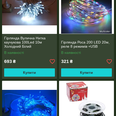
Гірлянда Вулична Нитка
каучукова 100Led 10м
Гірлянда Роса 200 LED 20м,
Холодний Білий
реле 8 режимів +USB
В наявності
В наявності
693
321
₴
₴
Купити
Купити