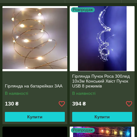
Розпродаж
Гірлянда Пучок Роса 300лед
10х3м Конський Хвіст Пучок
Гірлянда на батарейках 3АА
USB 8 режимів
В наявності
В наявності
130
394
₴
₴
Купити
Купити
Розпродаж