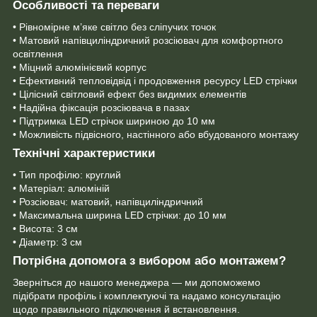
Особливості та переваги
• Рівномірне м’яке світло без сліпучих точок
• Матовий напівциліндричний розсіювач для комфортного
освітлення
• Міцний алюмінієвий корпус
• Ефективний тепловідвід і продовження ресурсу LED стрічки
• Цілісний світловий ефект без видимих елементів
• Надійна фіксація розсіювача в пазах
• Підтримка LED стрічок шириною до 10 мм
• Можливість підвісного, настінного або вбудованого монтажу
Технічні характеристики
• Тип профілю: круглий
• Матеріал: алюміній
• Розсіювач: матовий, напівциліндричний
• Максимальна ширина LED стрічки: до 10 мм
• Висота: 3 см
• Діаметр: 3 см
Потрібна допомога з вибором або монтажем?
Зверніться до нашого менеджера — ми допоможемо
підібрати профіль і комплектуючі та надамо консультацію
щодо правильного підключення й встановлення.