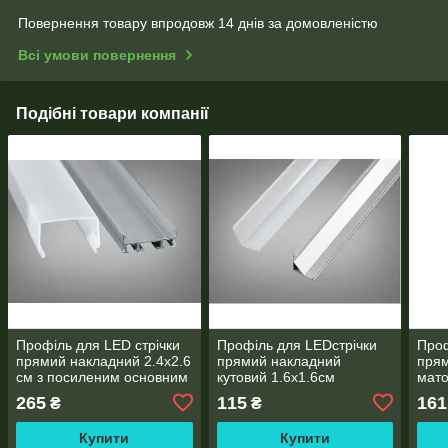
Повернення товару впродовж 14 днів за домовленістю
Всі умови повернення
Подібні товари компанії
Профіль для LED стрічки
Профіль для LEDстрічки
Проф
прямий накладний 2.4х2.6
прямий накладний
прям
см з посиленим основним
кутовий 1.6х1.6см
мато
ребром і глибоким
радіальний 2м
265
115
161
₴
₴
каналом 2м
Купити
Купити