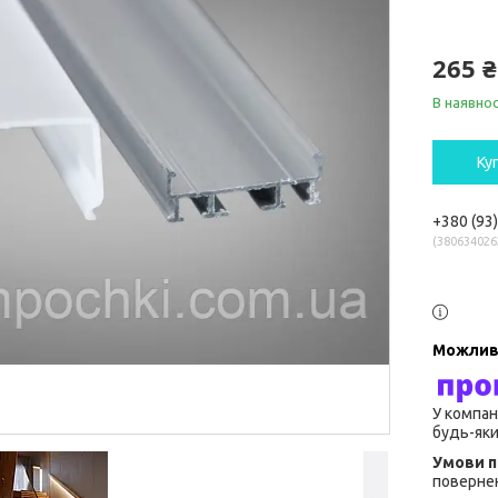
265 ₴
В наявнос
Ку
+380 (93
380634026
У компан
будь-яки
повернен