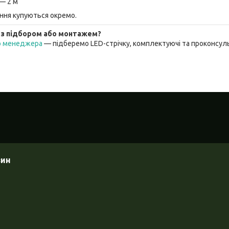
— 2 м
ння купуються окремо.
 з підбором або монтажем?
го менеджера
— підберемо LED-стрічку, комплектуючі та проконсу
зин