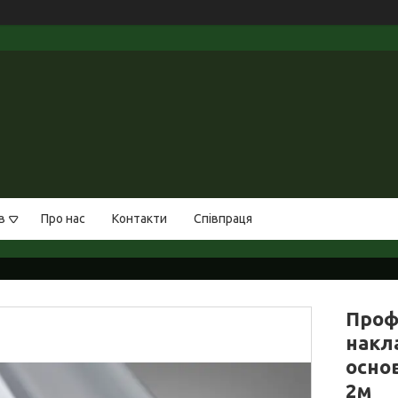
в
Про нас
Контакти
Співпраця
Проф
накл
осно
2м