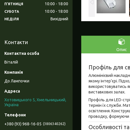
10:00
18:00
ПʼЯТНИЦЯ
10:00
18:00
СУБОТА
Вихідний
НЕДІЛЯ
Контакти
Опис
Віталій
Профіль для св
Алюмінієвий накладни
якому інтер’єрі. Підх
До Лампочки
використовуватись як
виставкових залах.
Профіль для LED-стрі
Хотовицького 5, Хмельницький,
Україна
термін їх служби. Ма
освітлення. Конструк
проводку, формуючи а
+380 (93) 968-16-05
3806340262
Особливості та