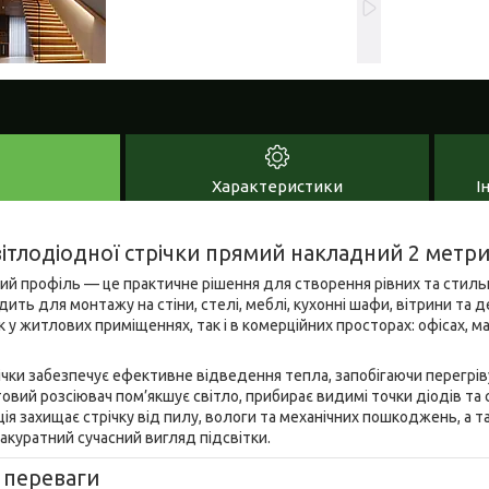
Характеристики
І
ітлодіодної стрічки прямий накладний 2 метр
й профіль — це практичне рішення для створення рівних та стильни
одить для монтажу на стіни, стелі, меблі, кухонні шафи, вітрини та 
 у житлових приміщеннях, так і в комерційних просторах: офісах, м
чки забезпечує ефективне відведення тепла, запобігаючи перегрів
товий розсіювач пом’якшує світло, прибирає видимі точки діодів та
ція захищає стрічку від пилу, вологи та механічних пошкоджень, а
куратний сучасний вигляд підсвітки.
 переваги