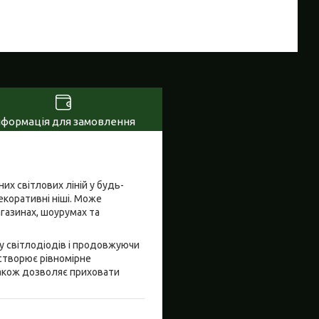
нформація для замовлення
и
х світлових ліній у будь-
декоративні ніші. Може
агазинах, шоурумах та
у світлодіодів і продовжуючи
 створює рівномірне
 також дозволяє приховати