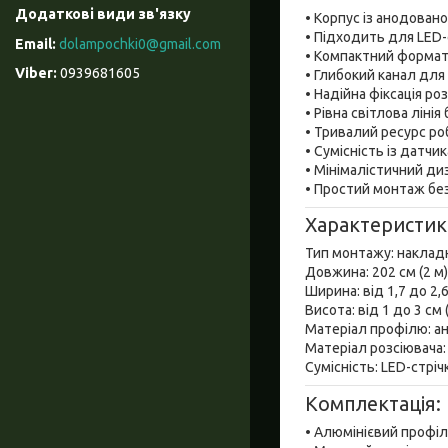
• Корпус із анодова
• Підходить для LED
dolampochki0@gmail.com
• Компактний формат
0939681605
• Глибокий канал дл
• Надійна фіксація роз
• Рівна світлова ліні
• Тривалий ресурс ро
• Сумісність із датч
• Мінімалістичний ди
• Простий монтаж бе
Характеристик
Тип монтажу: наклад
Довжина: 202 см (2 м)
Ширина: від 1,7 до 2,
Висота: від 1 до 3 см
Матеріал профілю: а
Матеріал розсіювача:
Сумісність: LED-стрі
Комплектація:
• Алюмінієвий профіл