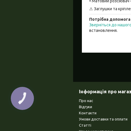
• Матовий розсіювач 
⚠ Заглушки та кріпле
Потрібна допомога
Зверніться до нашо
встановлення.
Інформація про мага
КНОПКА
Про нас
ЗВ'ЯЗКУ
Відгуки
Контакти
Умови доставки та оплати
Статті