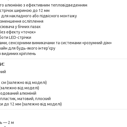
ного алюмінію з ефективним тепловідведенням
-стрічок шириною до 12 мм
 для накладного або підвісного монтажу
я зменшення осліплення
сіювача у бічних пазах
я без ефекту «точок»
боти LED-стрічки
иками, сенсорними вимикачами та системами «розумний дім»
зайн для будь-якого інтер’єру
з видимих кріплень
и:
ний
6 см (залежно від моделі)
 (залежно від моделі)
нодований алюміній
 пластик, матовий, плоский
чки до 12 мм (залежно від моделі)
ь — 2 м