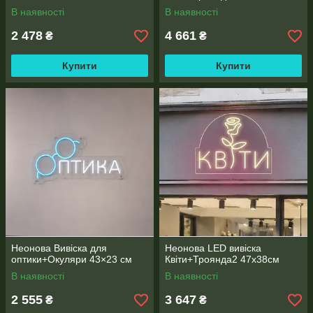
В наявності
В наявності
2 478
4 661
₴
₴
Купити
Купити
Неонова Вивіска для
Неонова LED вивіска
оптики+Окуляри 43×23 см
Квіти+Троянда2 47х38см
В наявності
В наявності
2 555
3 647
₴
₴