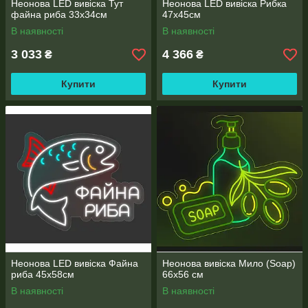
Неонова LED вивіска Тут
Неонова LED вивіска Рибка
файна риба 33х34см
47х45см
В наявності
В наявності
3 033
4 366
₴
₴
Купити
Купити
Неонова LED вивіска Файна
Неонова вивіска Мило (Soap)
риба 45х58см
66х56 см
В наявності
В наявності