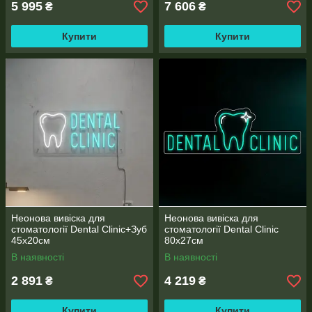
5 995
7 606
₴
₴
Купити
Купити
Неонова вивіска для
Неонова вивіска для
стоматології Dental Clinic+Зуб
стоматології Dental Clinic
45х20см
80х27см
В наявності
В наявності
2 891
4 219
₴
₴
Купити
Купити