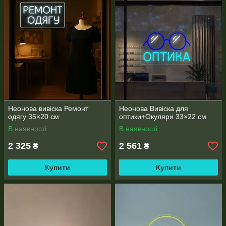
Неонова вивіска Ремонт
Неонова Вивіска для
одягу 35×20 см
оптики+Окуляри 33×22 см
В наявності
В наявності
2 325
2 561
₴
₴
Купити
Купити