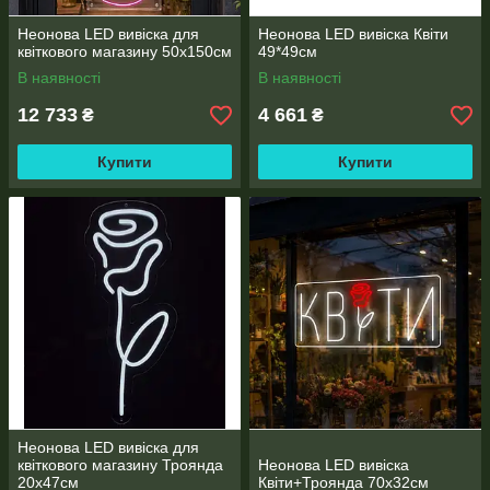
Неонова LED вивіска для
Неонова LED вивіска Квіти
квіткового магазину 50х150см
49*49см
В наявності
В наявності
12 733
4 661
₴
₴
Купити
Купити
Неонова LED вивіска для
квіткового магазину Троянда
Неонова LED вивіска
20х47см
Квіти+Троянда 70х32см