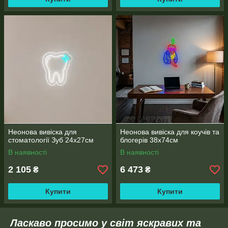
Неонова вивіска для
Неонова вивіска для коучів та
стоматології Зуб 24х27см
блогерів 38х74см
В наявності
В наявності
2 105
6 473
₴
₴
Купити
Купити
Ласкаво просимо у світ яскравих та