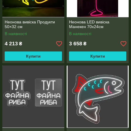
Неонова вивіска Продукти
Неонова LED вивіска
50×32 см
Манекен 70х24см
В наявності
В наявності
4 213
3 658
₴
₴
Купити
Купити