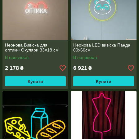
Неонова Вивіска для
Неонова LED вивіска Панда
оптики+Окуляри 33×18 см
60х60см
В наявності
В наявності
2 178
6 921
₴
₴
Купити
Купити