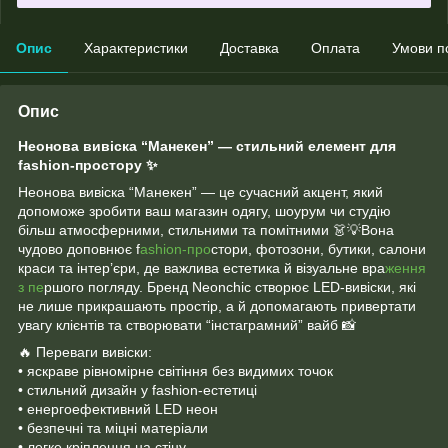
Опис
Характеристики
Доставка
Оплата
Умови п
Опис
Неонова вивіска “Манекен” — стильний елемент для
fashion-простору ✨
Неонова вивіска “Манекен” — це сучасний акцент, який
допоможе зробити ваш магазин одягу, шоурум чи студію
більш атмосферними, стильними та помітними 👗💡Вона
чудово доповнює f
ashion-про
стори, фотозони, бутики, салони
краси та інтер’єри, де важлива естетика й візуальне вра
ження
з пе
ршого погляду. Бренд Neonchic створює LED-вивіски, які
не лише прикрашають простір, а й допомагають привертати
увагу клієнтів та створювати “інстаграмний” вайб 📸
🔥 Переваги вивіски:
• яскраве рівномірне світіння без видимих точок
• стильний дизайн у fashion-естетиці
• енергоефективний LED неон
• безпечні та міцні матеріали
• легке кріплення на стіну