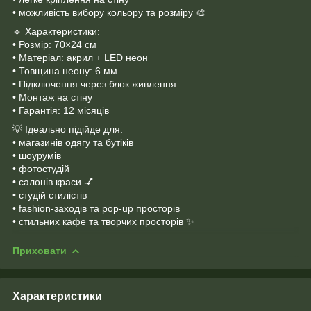
• можливість вибору кольору та розміру 🎨
🔹 Характеристики:
• Розмір: 70×24 см
• Матеріал: акрил + LED неон
• Товщина неону: 6 мм
• Підключення через блок живлення
• Монтаж на стіну
• Гарантія: 12 місяців
💡 Ідеально підійде для:
• магазинів одягу та бутіків
• шоурумів
• фотостудій
• салонів краси 💅
• студій стилістів
• fashion-заходів та pop-up просторів
• стильних кафе та творчих просторів ✨
Приховати
Характеристики