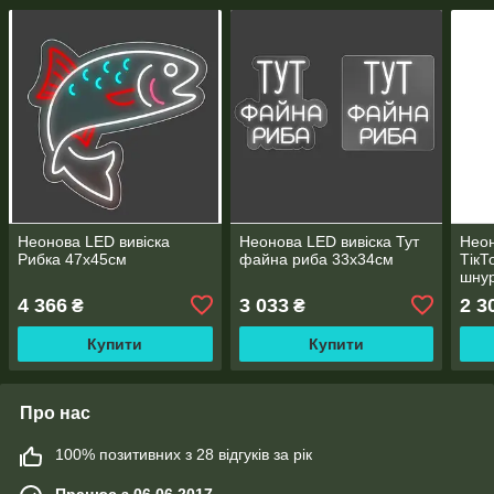
Неонова LED вивіска
Неонова LED вивіска Тут
Неон
Рибка 47х45см
файна риба 33х34см
ТікТ
шну
4 366
3 033
2 3
₴
₴
Купити
Купити
Про нас
100% позитивних з 28 відгуків за рік
Працює з 06.06.2017