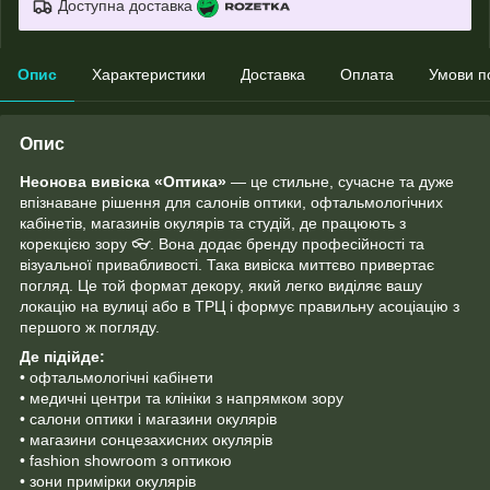
Доступна доставка
Опис
Характеристики
Доставка
Оплата
Умови п
Опис
Неонова вивіска «Оптика»
— це стильне, сучасне та дуже
впізнаване рішення для салонів оптики, офтальмологічних
кабінетів, магазинів окулярів та студій, де працюють з
корекцією зору 👓. Вона додає бренду професійності та
візуальної привабливості. Така вивіска миттєво привертає
погляд. Це той формат декору, який легко виділяє вашу
локацію на вулиці або в ТРЦ і формує правильну асоціацію з
першого ж погляду.
Де підійде:
• офтальмологічні кабінети
• медичні центри та клініки з напрямком зору
• салони оптики і магазини окулярів
• магазини сонцезахисних окулярів
• fashion showroom з оптикою
• зони примірки окулярів