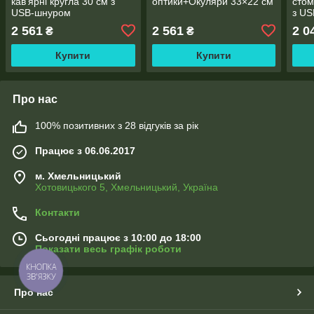
кав'ярні кругла 30 см з
оптики+Окуляри 33×22 см
стом
USB-шнуром
з U
2 561
2 561
2 0
₴
₴
Купити
Купити
Про нас
100% позитивних з 28 відгуків за рік
Працює з 06.06.2017
м. Хмельницький
Хотовицького 5, Хмельницький, Україна
Контакти
Сьогодні працює з 10:00 до 18:00
Показати весь графік роботи
КНОПКА
ЗВ'ЯЗКУ
Про нас