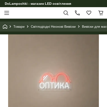
DoLampochki - магазин LED освітлення
Товари
Світлодіодні Неонові Вивіски
Вивіски для маг