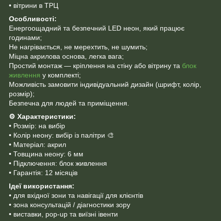
• вітрини в ТРЦ
Особливості:
Енергоощадний та безпечний LED неон, який працює
годинами;
Не нагрівається, не мерехтить, не шумить;
Міцна акрилова основа, легка вага;
Простий монтаж — кріплення на стіну або вітрину та
блок
живлення
у комплекті;
Можливість замовити індивідуальний дизайн (шрифт, колір,
розмір);
Безпечна для людей та приміщення.
⚙️
Характеристики:
• Розмір: на вибір
• Колір неону: вибір із палітри 🎨
• Матеріал: акрил
• Товщина неону: 6 мм
• Підключення: блок живлення
• Гарантія: 12 місяців
Ідеї використання:
• для вхідної зони та навігації для клієнтів
• зона консультацій / діагностики зору
• виставки, pop-up та виїзні івенти