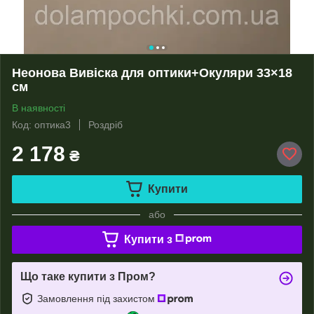
Неонова Вивіска для оптики+Окуляри 33×18
см
В наявності
Код: оптика3
Роздріб
2 178
₴
Купити
або
Купити з
Що таке купити з Пром?
Замовлення під захистом