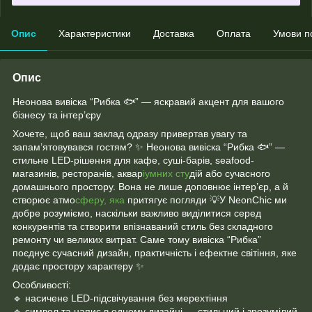
Опис
Характеристики
Доставка
Оплата
Умови п
Опис
Неонова вивіска “Рибка 🐟” — яскравий акцент для вашого
бізнесу та інтер’єру
Хочете, щоб ваш заклад одразу привертав увагу та
запам’ятовувався гостям? ✨ Неонова вивіска “Рибка 🐟” —
стильне LED-рішення для кафе, суші-барів, seafood-
магазинів, ресторанів, аквар
іумних сту
дій або сучасного
домашнього простору. Вона не лише доповнює інтер’єр, а й
створює атмо
сферу, яка
притягує погляди 💡У NeonChic ми
добре розуміємо, наскільки важливо виділитися серед
конкурентів та створити впізнаваний стиль без складного
ремонту чи великих витрат. Саме тому вивіска “Рибка”
поєднує сучасний дизайн, практичність і ефектне світіння, яке
додає простору характеру ✨
Особливості:
🔹 насичене LED-підсвічування без мерехтіння
🔹 символ та напис в одному дизайні — стильний і зрозумілий