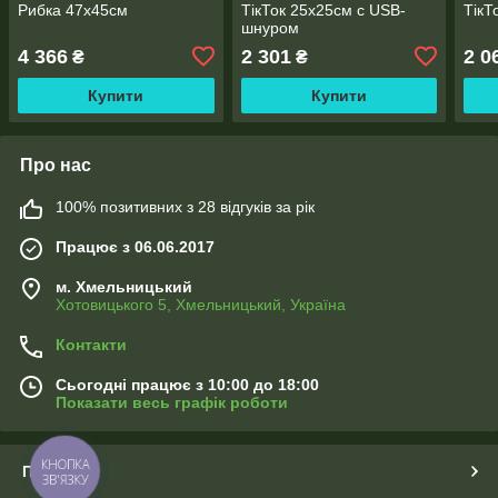
Рибка 47х45см
ТікТок 25х25см с USB-
ТікТ
шнуром
4 366
2 301
2 0
₴
₴
Купити
Купити
Про нас
100% позитивних з 28 відгуків за рік
Працює з 06.06.2017
м. Хмельницький
Хотовицького 5, Хмельницький, Україна
Контакти
Сьогодні працює з 10:00 до 18:00
Показати весь графік роботи
КНОПКА
Про нас
ЗВ'ЯЗКУ