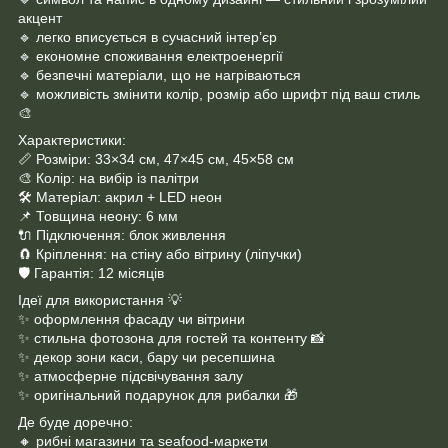
акцент
🔹 легко вписується в сучасний інтер’єр
🔹 економне споживання електроенергії
🔹 безпечні матеріали, що не нагріваються
🔹 можливість змінити колір, розмір або шрифт під ваш стиль
🎨
Характеристики:
📏 Розміри: 33×34 см, 47×45 см, 45×58 см
🎨 Колір: на вибір із палітри
🛠 Матеріал: акрил + LED неон
📌 Товщина неону: 6 мм
🔌 Підключення: блок живлення
🧲 Кріплення: на стіну або вітрину (ліпучки)
🛡 Гарантія: 12 місяців
Ідеї для використання 💡
✨ оформлення фасаду чи вітрини
✨ стильна фотозона для гостей та контенту 📸
✨ декор зони каси, бару чи ресепшина
✨ атмосферне підсвічування залу
✨ оригінальний подарунок для рибалки 🎁
Де буде доречно:
🔸 рибні магазини та seafood-маркети