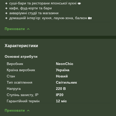
🔸 суші-бари та ресторани японської кухні 🍣
🔸 кафе, фуд-корти та бари
🔸 акваріумні студії та магазини
🔸 домашній інтер’єр: кухня, лаунж-зона, балкон 🏡
Приховати
Характеристики
Основні атрибути
Виробник
NeonChic
Країна виробник
Україна
Стан
Новий
Тип освітлення
Світильник
Напруга
220 В
Ступінь захисту, IP
IP20
Гарантійний термін
12 міс
Приховати