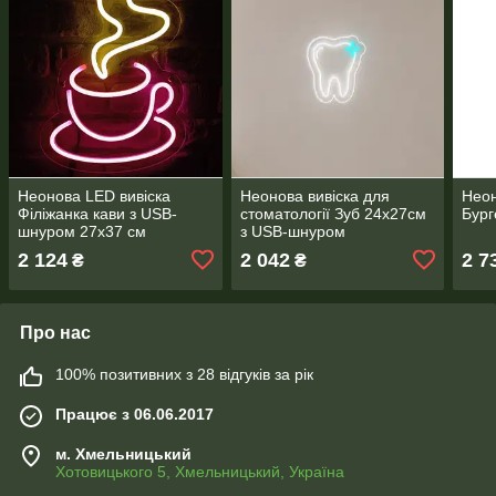
Неонова LED вивіска
Неонова вивіска для
Неон
Філіжанка кави з USB-
стоматології Зуб 24х27см
Бург
шнуром 27х37 см
з USB-шнуром
2 124
2 042
2 7
₴
₴
Про нас
100% позитивних з 28 відгуків за рік
Працює з 06.06.2017
м. Хмельницький
Хотовицького 5, Хмельницький, Україна