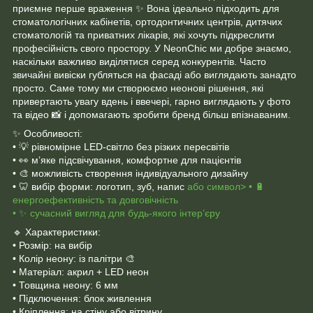
приємне перше враження ✨ Вона ідеально підходить для
стоматологічних кабінетів, ортодонтичних центрів, дитячих
стоматологій та приватних лікарів, які хочуть підкреслити
професійність свого простору. У NeonChic ми добре знаємо,
наскільки важливо виділятися серед конкурентів. Часто
звичайні вивіски губляться на фасаді або виглядають занадто
просто. Саме тому ми створюємо неонові рішення, які
привертають увагу вдень і ввечері, гарно виглядають у фото
та відео 📸 і допомагають зробити бренд більш впізнаваним.
✨ Особливості:
• 💡 рівномірне LED-світло без різких пересвітів
• 👀 м’яке підсвічування, комфортне для пацієнтів
• 🎨 можливість створення індивідуального дизайну
• 🦷 вибір форми: логотип, зуб, напис
або символ> • 🔋
енергоефективність та довговічність
• ✨ сучасний вигляд для будь-якого інтер’єру
🔹 Характеристики:
• Розмір: на вибір
• Колір неону: із палітри 🎨
• Матеріал: акрил + LED неон
• Товщина неону: 6 мм
• Підключення: блок живлення
• Кріплення: на стіну або вітрину