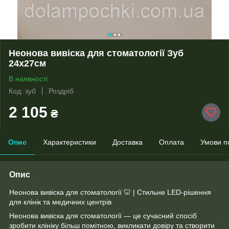
Неонова вивіска для стоматології Зуб
24х27см
В наявності
Код: зуб
Роздріб
2 105
₴
Опис
Характеристики
Доставка
Оплата
Умови п
Опис
Неонова вивіска для стоматології 🦷 | Стильне LED-рішення
для клінік та медичних центрів
Неонова вивіска для стоматології — це сучасний спосіб
зробити клініку більш помітною, викликати довіру та створити