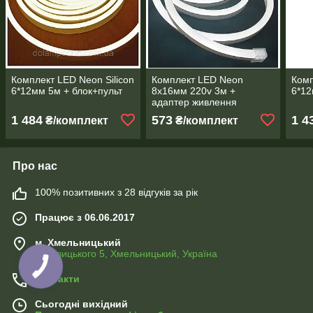
Комплект LED Neon Silicon
Комплект LED Neon
Комп
6*12мм 5м + блок+пульт
8х16мм 220v 3м +
6*12
адаптер живлення
1 484
573
1 4
₴/комплект
₴/комплект
Про нас
100% позитивних з 28 відгуків за рік
Працює з 06.06.2017
м. Хмельницький
Хотовицького 5, Хмельницький, Україна
Контакти
Сьогодні вихідний