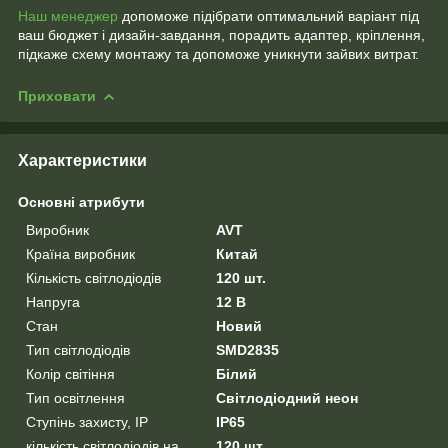
Наш менеджер
допоможе підібрати оптимальний варіант під
ваш бюджет і дизайн-завдання, порадить адаптер, кріплення,
підкаже схему монтажу та допоможе уникнути зайвих витрат.
Приховати
Характеристики
Основні атрибути
Виробник
AVT
Країна виробник
Китай
Кількість світлодіодів
120 шт.
Напруга
12 В
Стан
Новий
Тип світлодіодів
SMD2835
Колір світіння
Білий
Тип освітлення
Світлодіодний неон
Ступінь захисту, IP
IP65
кількість світлодіодів на
120 шт