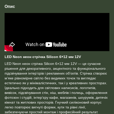
Опис
LED Neon неон стрічка Silicon 6×12 мм 12V
LED Neon неон стрічка Silicon 6×12 мм 12V — це сучасне
рішення для декоративного, акцентного та функціонального
підсвічування інтер’єрів і рекламних об’єктів. Стрічка створює
м’яке рівномірне світло без видимих точок та виглядає
естетично як у мінімалістичних, так і у креативних просторах.
Ідеально підходить для світлових написисів, логотипів,
вивісок, підсвічування стін, ніш, меблів і полиць, оформлення
фотозон і студій, інтер’єру кафе, магазинів, шоурумів, дитячіх
кімнат та житлових просторів. Гнучкий силіконовий корпус
легко повторює вигнуті форми, кути та рівні лінії,
забезпечуючи простий монтаж і професійний результат.