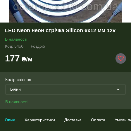
LED Neon неон стрічка Silicon 6х12 мм 12v
В наявності
Код: 54хб
Роздріб
177
₴/м
Колір світіння
Білий
В наявності
Опис
Характеристики
Доставка
Оплата
Умови п