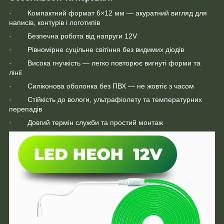
· Компактний формат 6×12 мм — акуратний вигляд для
написів, контурів і логотипів
· Безпечна робота від напруги 12V
· Рівномірне суцільне світіння без видимих діодів
· Висока гнучкість — легко повторює вигнуті форми та
лінії
· Силіконова оболонка без ПВХ — не жовтіє з часом
· Стійкість до вологи, ультрафіолету та температурних
перепадів
· Довгий термін служби та простий монтаж