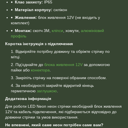
Клас захисту:
IP65
Матеріал корпусу:
силікон
Живлення:
блок живлення 12V (не входить у
комплект)
Монтаж:
скотч 3M,
кліпси
, хомути,
алюмінієвий
профіль
Коротка інструкція з підключення
Відміряйте потрібну довжину та обріжте стрічку по
мітці.
Під’єднайте до
блока живлення 12V
за допомогою
пайки або
конектора
.
Закріпіть стрічку на поверхні обраним способом.
За необхідності закрийте відкритий кінець
герметичною
заглушкою
.
Додаткова інформація
Для роботи LED Neon неон стрічки необхідний блок живлення
12V та кабель підключення, які підбираються відповідно до
довжини стрічки та умов використання.
Не впевнені, який саме неон потрібен саме вам?