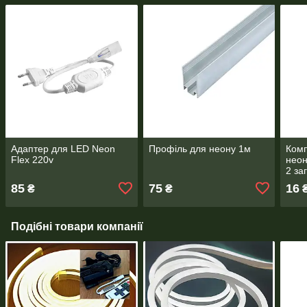
Адаптер для LED Neon
Профіль для неону 1м
Комп
Flex 220v
неон
2 за
85
75
16
₴
₴
Подібні товари компанії