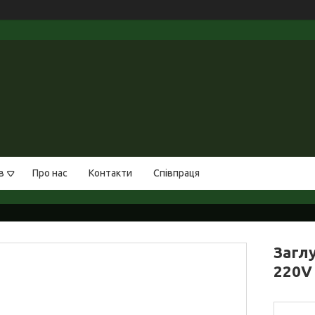
в
Про нас
Контакти
Співпраця
Загл
220V