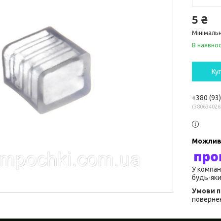
5 ₴
Мінімальн
В наявнос
Ку
+380 (93
380634026
У компан
будь-яки
повернен