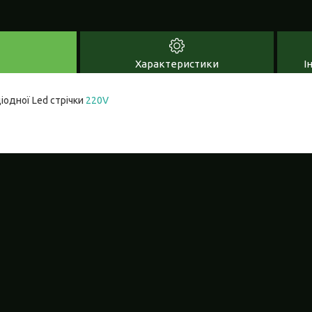
Характеристики
І
іодної Led стрічки
220V