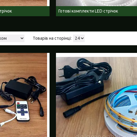
трічок
Готові комплекти LED стрічок