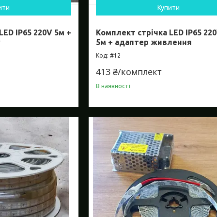
ити
Купити
LED IP65 220V 5м +
Комплект стрічка LED IP65 220
у
5м + адаптер живлення
#12
413 ₴/комплект
В наявності