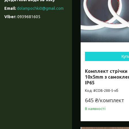
dolampochki0@gmail.com
0939681605
Куп
Комплект стрічки
10х5mm з самокл
IP65
#COB-288-5-хб
645 ₴/комплект
В наявності