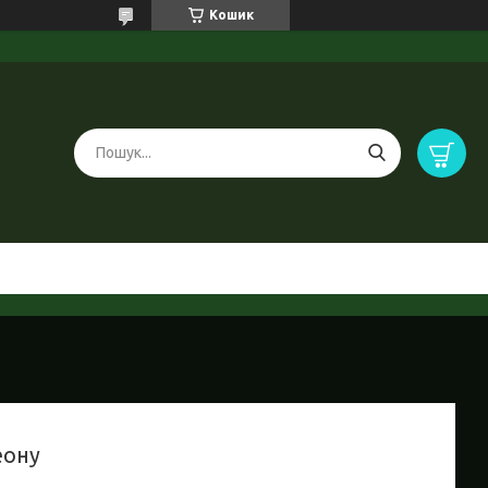
Кошик
еону