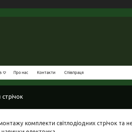
в
Про нас
Контакти
Співпраця
 стрічок
 монтажу комплекти світлодіодних стрічок та н
і навички електрика