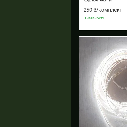
#361005-1м
250 ₴/комплект
В наявності