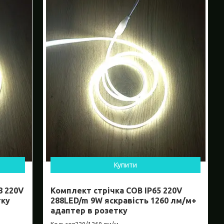
Купити
8 220V
Комплект стрічка СОВ ІР65 220V
тку
288LED/m 9W яскравість 1260 лм/м+
адаптер в розетку