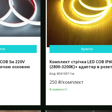
ити
Купити
 COB 5м 220V
Комплект стрічка LED COB IP6
еючою основою
(2800-3200K)+ адаптер в розе
#361007-1м
250 ₴/комплект
В наявності