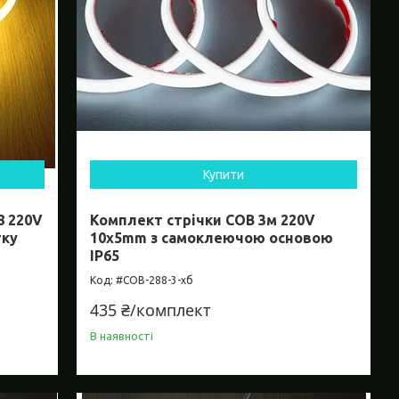
Купити
8 220V
Комплект стрічки COB 3м 220V
тку
10х5mm з самоклеючою основою
IP65
#COB-288-3-хб
435 ₴/комплект
В наявності