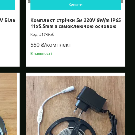
Купити
V Біла
Комплект стрічки 5м 220V 9W/m IP65
11х5.5mm з самоклеючою основою
#17-5-хб
550 ₴/комплект
В наявності