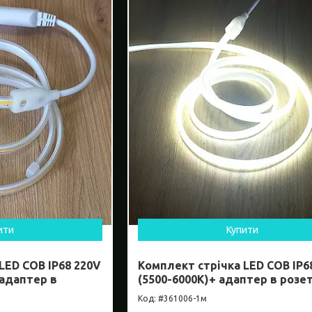
ити
Купити
LED COB IP68 220V
Комплект стрічка LED COB IP6
 адаптер в
(5500-6000К)+ адаптер в розе
#361006-1м