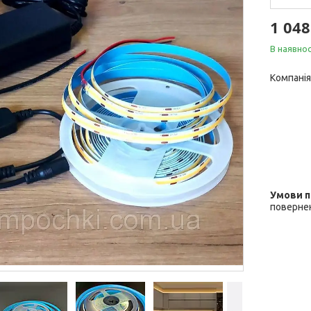
1 04
В наявнос
Компанія
повернен