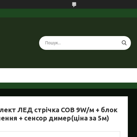
лект ЛЕД стрічка СОВ 9W/м + блок
ення + сенсор димер(ціна за 5м)