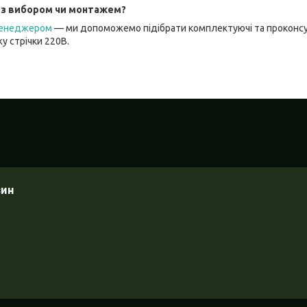
 з вибором чи монтажем?
 менеджером
— ми допоможемо підібрати комплектуючі та проконс
у стрічки 220В.
зин