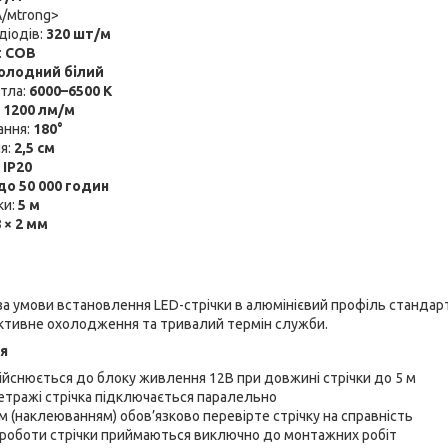
А/мtrong>
діодів:
320 шт/м
:
COB
олодний білий
ітла:
6000–6500 К
:
1200 лм/м
ання:
180°
ня:
2,5 см
:
IP20
до 50 000 годин
ки:
5 м
 × 2 мм
 за умови встановлення LED-стрічки в алюмінієвий профіль стандар
ктивне охолодження та тривалий термін служби.
я
йснюється до блоку живлення 12В при довжині стрічки до 5 м
етражі стрічка підключається паралельно
(наклеюванням) обов’язково перевірте стрічку на справність
 роботи стрічки приймаються виключно до монтажних робіт