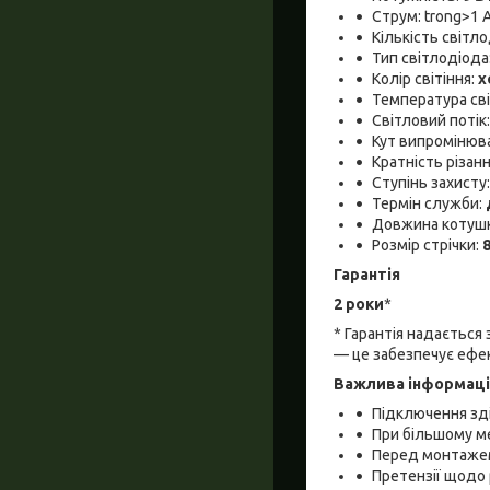
Струм: trong>1 
Кількість світло
Тип світлодіода
Колір світіння:
х
Температура св
Світловий потік
Кут випромінюв
Кратність різан
Ступінь захисту
Термін служби:
Довжина котуш
Розмір стрічки:
8
Гарантія
2 роки
*
* Гарантія надається
— це забезпечує ефе
Важлива інформаці
Підключення зді
При більшому м
Перед монтажем 
Претензії щодо