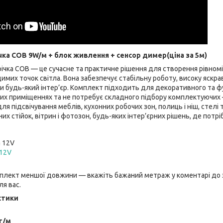
ка СОВ 9W/м + блок живлення + сенсор димер(ціна за 5м)
ічка COB — це сучасне та практичне рішення для створення рівномі
димих точок світла. Вона забезпечує стабільну роботу, високу яскра
 будь-який інтер’єр. Комплект підходить для декоративного та фу
их приміщеннях та не потребує складного підбору комплектуючих —
я підсвічування меблів, кухонних робочих зон, полиць і ніш, стелі т
них стійок, вітрин і фотозон, будь-яких інтер’єрних рішень, де потр
а 12V
12V
мплект меншої довжини — вкажіть бажаний метраж у коментарі до
ля вас.
стики
т/м