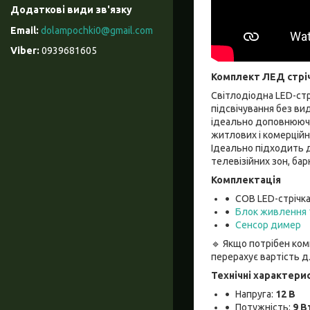
dolampochki0@gmail.com
0939681605
Комплект ЛЕД стріч
Світлодіодна LED-стр
підсвічування без ви
ідеально доповнюючи
житлових і комерційн
Ідеально підходить дл
телевізійних зон, бар
Комплектація
COB LED-стрічк
Блок живлення 
Cенсор димер
🔹 Якщо потрібен ко
перерахує вартість д
Технічні характери
Напруга:
12 В
Потужність:
9 В