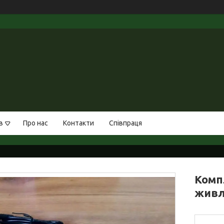
в
Про нас
Контакти
Співпраця
Комп
живл