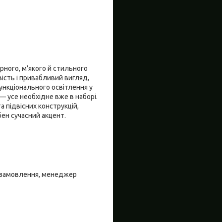
рного, м’якого й стильного
вість і привабливий вигляд,
нкціонального освітлення у
 усе необхідне вже в наборі.
а підвісних конструкцій,
ібен сучасний акцент.
 замовлення, менеджер