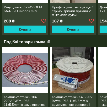
Радіо димер 5-24V OEM
Профіль для світлодіодної
Дим
6A-RF-11 кнопок mini
стрічки врізний прямий 2
T71 
м+комплектуючі
208
187
154
₴
₴
Купити
Купити
Подібні товари компанії
Комплект стрічки 10м
Комплект стрічки 5м 220V
Комп
220V 9W/m IP65
9W/m IP65 11х5.5mm з
ІР6
11х5.5mm із самоклеючою
самоклеючою основою і
яскр