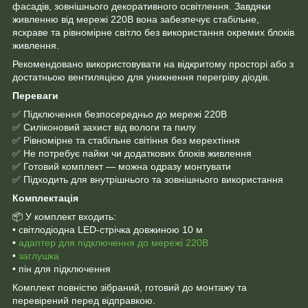
фасадів, зовнішнього декоративного освітлення.
Завдяки
живленню від мережі 220В вона забезпечує стабільне,
яскраве та рівномірне світло без використання окремих блоків
живлення.
Рекомендовано використовувати на відкритому просторі або з
достатньою вентиляцією для уникнення перегріву діодів.
Переваги
✅ Підключення безпосередньо до мережі 220В
✅ Силіконовий захист від вологи та пилу
✅ Рівномірне та стабільне світіння без мерехтіння
✅ Не потребує пайки чи додаткових блоків живлення
✅ Готовий комплект — можна одразу монтувати
✅ Підходить для внутрішнього та зовнішнього використання
Комплектація
📦 У комплект входить:
• світлодіодна LED-стрічка довжиною 10 м
•
адаптер для підключення до мережі 220В
•
заглушка
• пін для підключення
Комплект повністю зібраний, готовий до монтажу та
перевірений перед відправкою.