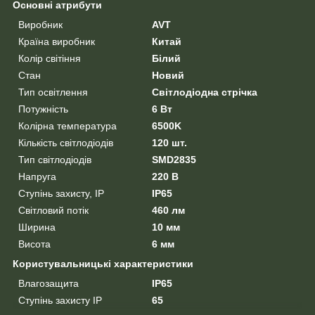
Основні атрибути
Виробник
AVT
Країна виробник
Китай
Колір світіння
Білий
Стан
Новий
Тип освітлення
Світлодіодна стрічка
Потужність
6 Вт
Колірна температура
6500K
Кількість світлодіодів
120 шт.
Тип світлодіодів
SMD2835
Напруга
220 В
Ступінь захисту, IP
IP65
Світловий потік
460 лм
Ширина
10 мм
Висота
6 мм
Користувальницькі характеристики
Влагозащита
IP65
Ступінь захисту IP
65