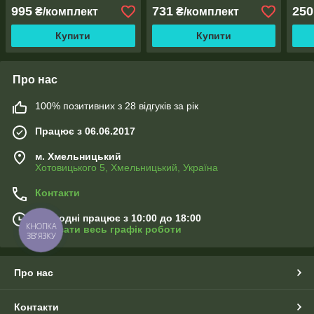
основою
пультом
адап
995
731
250
₴/комплект
₴/комплект
Купити
Купити
Про нас
100% позитивних з 28 відгуків за рік
Працює з 06.06.2017
м. Хмельницький
Хотовицького 5, Хмельницький, Україна
Контакти
Сьогодні працює з 10:00 до 18:00
КНОПКА
Показати весь графік роботи
ЗВ'ЯЗКУ
Про нас
Контакти