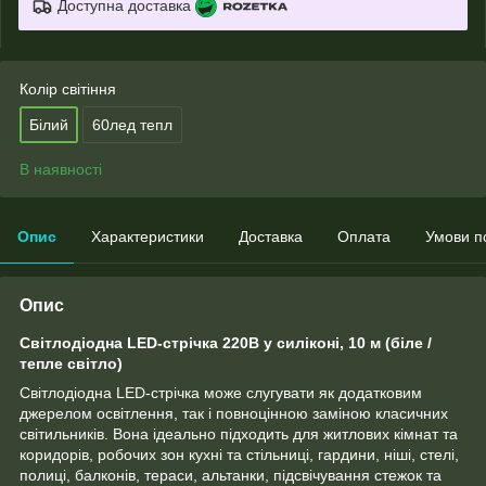
Доступна доставка
Колір світіння
Білий
60лед тепл
В наявності
Опис
Характеристики
Доставка
Оплата
Умови п
Опис
Світлодіодна LED-стрічка 220В у силіконі, 10 м (біле /
тепле світло)
Світлодіодна LED-стрічка може слугувати як додатковим
джерелом освітлення, так і повноцінною заміною класичних
світильників. Вона ідеально підходить для житлових кімнат та
коридорів, робочих зон кухні та стільниці, гардини, ніші, стелі,
полиці, балконів, тераси, альтанки, підсвічування стежок та