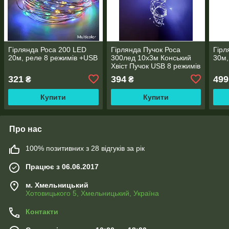
Гірлянда Роса 200 LED
Гірлянда Пучок Роса
Гірл
20м, реле 8 режимів +USB
300лед 10х3м Конський
30м,
Хвіст Пучок USB 8 режимів
321
394
499
₴
₴
Купити
Купити
Про нас
100% позитивних з 28 відгуків за рік
Працює з 06.06.2017
м. Хмельницький
Хотовицького 5, Хмельницький, Україна
Контакти