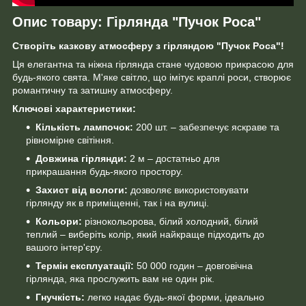
Опис товару: Гірлянда "Пучок Роса"
Створіть казкову атмосферу з гірляндою "Пучок Роса"!
Ця елегантна та ніжна гірлянда стане чудовою прикрасою для
будь-якого свята. М'яке світло, що імітує краплі роси, створює
романтичну та затишну атмосферу.
Ключові характеристики:
Кількість лампочок:
200 шт. – забезпечує яскраве та
рівномірне світіння.
Довжина гірлянди:
2 м – достатньо для
прикрашання будь-якого простору.
Захист від вологи:
дозволяє використовувати
гірлянду як в приміщенні, так і на вулиці.
Кольори:
різнокольорова, білий холодний, білий
теплий – виберіть колір, який найкраще підходить до
вашого інтер'єру.
Термін експлуатації:
50 000 годин – довговічна
гірлянда, яка прослужить вам не один рік.
Гнучкість:
легко надає будь-якої форми, ідеально