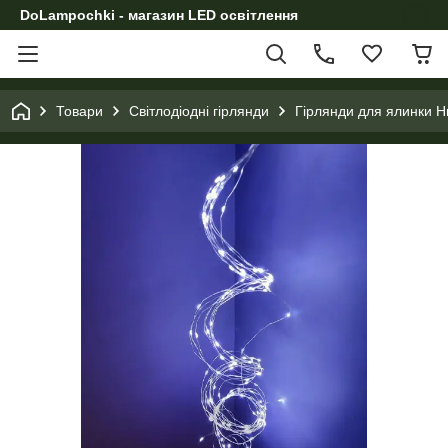
DoLampochki - магазин LED освітлення
Товари
Світлодіодні гірлянди
Гірлянди для ялинки Н