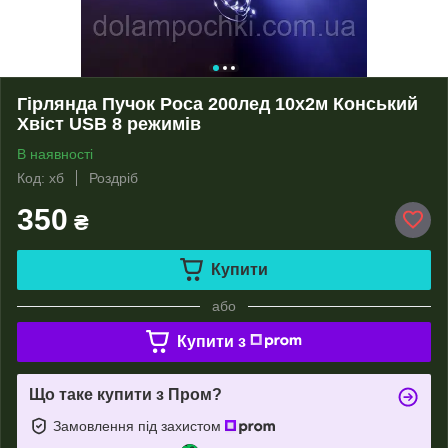
Гірлянда Пучок Роса 200лед 10х2м Конський
Хвіст USB 8 режимів
В наявності
Код: хб
Роздріб
350
₴
Купити
або
Купити з
Що таке купити з Пром?
Замовлення під захистом