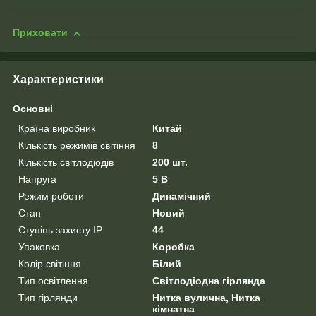
Приховати
Характеристики
Основні
Країна виробник
Китай
Кількість режимів світіння
8
Кількість світлодіодів
200 шт.
Напруга
5 В
Режим роботи
Динамічний
Стан
Новий
Ступінь захисту IP
44
Упаковка
Коробка
Колір світіння
Білий
Тип освітлення
Світлодіодна гірлянда
Тип гірлянди
Нитка вулична, Нитка
кімнатна