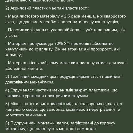
2) Акриловий пластик має такі властивості:
- Маса листового матеріалу у 2,5 раза менша, ніж кварцового
скла, що дає змогу неабияк полегшити несну конструкцію;
- Пластик вирізняється ударостійкістю — уп'ятеро вищим, ніж
у скла;
- Матеріал пропускає до 70% УФ-променів і абсолютно
нечутливий до їх впливу. Він не втрачає ані прозорості, ані
кольору;
- Матеріал гігієнічний, тому може використовуватися для кухні
або ванної кімнати.
3) Технічний складник цієї продукції вирізняється надійним і
довговічним механізмом.
4) Струменясті частини механізмів закриті пластиком, що
виключає ураження електричним струмом.
5) Міцні контакти виготовлені з міді та кольорових сплавів, з
наявністю скоби, що запобігає можливості перегрівання та
короткого замикання.
6) Підпружинені монтажні лапки, зафіксовані до корпусу
механізму, що полегшують монтаж і демонтаж.