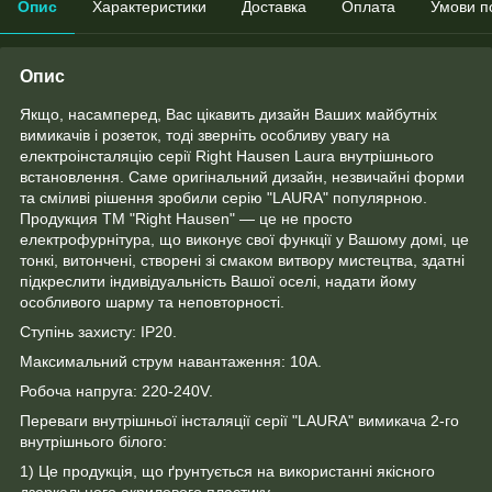
Опис
Характеристики
Доставка
Оплата
Умови п
Опис
Якщо, насамперед, Вас цікавить дизайн Ваших майбутніх
вимикачів і розеток, тоді зверніть особливу увагу на
електроінсталяцію серії Right Hausen Laura внутрішнього
встановлення. Саме оригінальний дизайн, незвичайні форми
та сміливі рішення зробили серію "LAURA" популярною.
Продукция ТМ "Right Hausen" — це не просто
електрофурнітура, що виконує свої функції у Вашому домі, це
тонкі, витончені, створені зі смаком витвору мистецтва, здатні
підкреслити індивідуальність Вашої оселі, надати йому
особливого шарму та неповторності.
Ступінь захисту: IP20.
Максимальний струм навантаження: 10А.
Робоча напруга: 220-240V.
Переваги внутрішньої інсталяції серії "LAURA" вимикача 2-го
внутрішнього білого:
1) Це продукція, що ґрунтується на використанні якісного
дзеркального акрилового пластику.