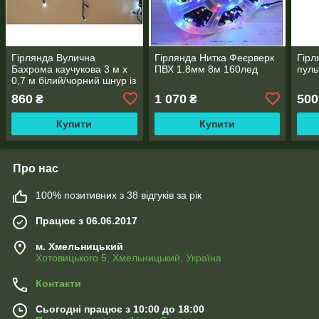
Гірлянда Вулична
Гірлянда Нитка Феєрверк
Гірл
Бахрома каучукова 3 м х
ПВХ 1.8мм 8м 160лед
пуль
0,7 м білий/чорний шнур із
перехідником
860
1 070
500
₴
₴
Купити
Купити
Про нас
100% позитивних з 38 відгуків за рік
Працює з 06.06.2017
м. Хмельницький
Хотовицького 5, Хмельницький, Україна
Контакти
Сьогодні працює з 10:00 до 18:00