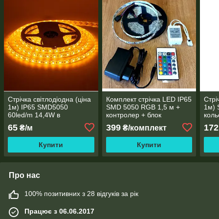
Стрічка світлодіодна (ціна
Комплект стрічка LED IP65
Стрі
1м) IP65 SMD5050
SMD 5050 RGB 1,5 м +
1м)
60led/m 14,4W в
контролер + блок
коль
асортименті
живлення 2А
65
399
172
₴/м
₴/комплект
Купити
Купити
Про нас
100% позитивних з 28 відгуків за рік
Працює з 06.06.2017