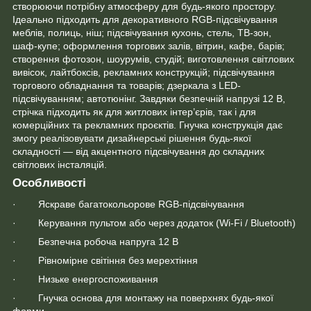
створюючи потрібну атмосферу для будь-якого простору.
Ідеально підходить для декоративного RGB-підсвічування
меблів, полиць, ніш; підсвічування кухонь, стель, ТВ-зон,
шаф-купе; оформлення торгових залів, вітрин, кафе, барів;
створення фотозон, шоурумів, студій; виготовлення світлових
вивісок, лайтбоксів, рекламних конструкцій; підсвічування
торгового обладнання та товарів; дзеркала з LED-
підсвічуванням; автотюнінг.
Завдяки безпечній напрузі 12 В,
стрічка підходить як для житлових інтер’єрів, так і для
комерційних та рекламних проєктів. Гнучка конструкція дає
змогу реалізовувати дизайнерські рішення будь-якої
складності — від акцентного підсвічування до складних
світлових інсталяцій.
Особливості
· Яскраве багатокольорове RGB-підсвічування
· Керування пультом або через додаток (Wi-Fi / Bluetooth)
· Безпечна робоча напруга 12 В
· Рівномірне світіння без мерехтіння
· Низьке енергоспоживання
· Гнучка основа для монтажу на поверхнях будь-якої
форми