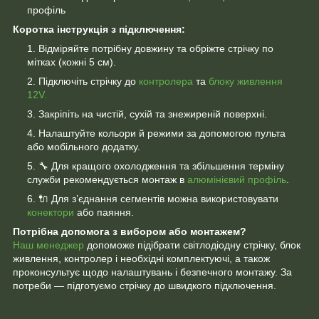
профіль
Коротка інструкція з підключення:
Відміряйте потрібну довжину та обріжте стрічку по
мітках (кожні 5 см).
Підключіть стрічку до
контролера
та
блоку живлення
12V.
Закріпіть на чистій, сухій та знежиреній поверхні.
Налаштуйте кольори й режими за допомогою пульта
або мобільного додатку.
🔧 Для кращого охолодження та збільшення терміну
служби рекомендується монтаж в
алюмінієвий профіль
.
🔌 Для з’єднання сегментів можна використовувати
конектори
або паяння.
Потрібна допомога з вибором або монтажем?
Наш менеджер
допоможе підібрати світлодіодну стрічку, блок
живлення, контролер і необхідні комплектуючі, а також
проконсультує щодо налаштувань і безпечного монтажу. За
потреби — підготуємо стрічку до швидкого підключення.