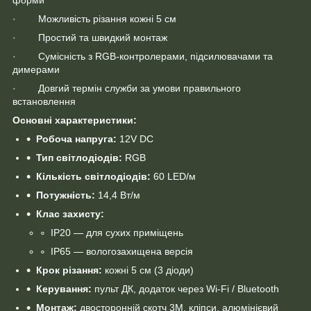
· Можливість різання кожні 5 см
· Простий та швидкий монтаж
· Сумісність з RGB-контролерами, підсилювачами та
димерами
· Довгий термін служби за умови правильного
встановлення
Основні характеристики:
Робоча напруга:
12V DC
Тип світлодіодів:
RGB
Кількість світлодіодів:
60 LED/м
Потужність:
14,4 Вт/м
Клас захисту:
IP20 — для сухих приміщень
IP65 — вологозахищена версія
Крок різання:
кожні 5 см (3 діоди)
Керування:
пульт ДК, додаток через Wi-Fi / Bluetooth
Монтаж:
двосторонній скотч 3M, кліпси, алюмінієвий