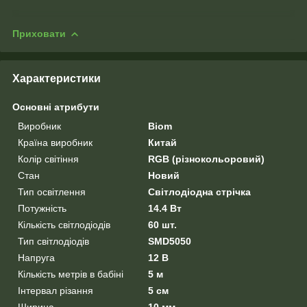
Приховати
Характеристики
Основні атрибути
Виробник
Biom
Країна виробник
Китай
Колір світіння
RGB (різнокольоровий)
Стан
Новий
Тип освітлення
Світлодіодна стрічка
Потужність
14.4 Вт
Кількість світлодіодів
60 шт.
Тип світлодіодів
SMD5050
Напруга
12 В
Кількість метрів в бабіні
5 м
Інтервал різання
5 см
Ширина
10 мм