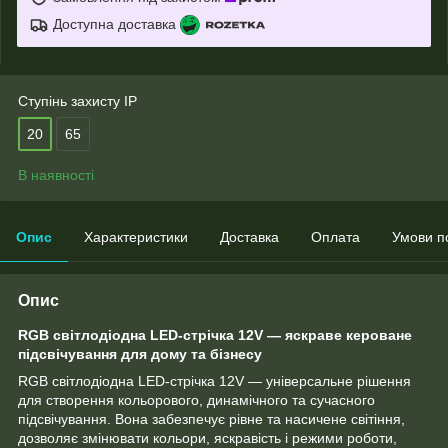
Доступна доставка
Ступінь захисту IP
20
65
В наявності
Опис
Характеристики
Доставка
Оплата
Умови п
Опис
RGB світлодіодна LED-стрічка 12V — яскраве кероване
підсвічування для дому та бізнесу
RGB світлодіодна LED-стрічка 12V — універсальне рішення
для створення кольорового, динамічного та сучасного
підсвічування. Вона забезпечує рівне та насичене світіння,
дозволяє змінювати кольори, яскравість і режими роботи,