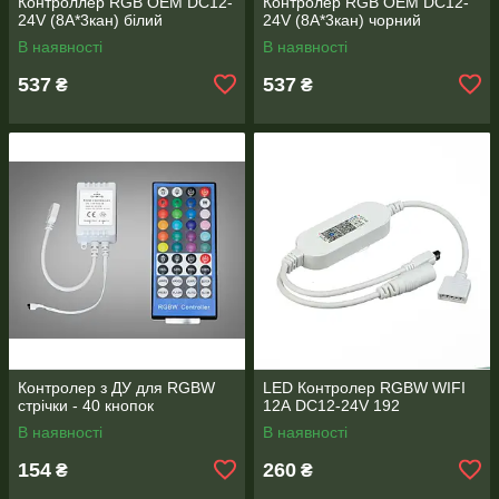
Контроллер RGB OEM DC12-
Контролер RGB OEM DC12-
24V (8A*3кан) білий
24V (8A*3кан) чорний
В наявності
В наявності
537
537
₴
₴
Контролер з ДУ для RGBW
LED Контролер RGBW WIFI
стрічки - 40 кнопок
12А DC12-24V 192
В наявності
В наявності
154
260
₴
₴