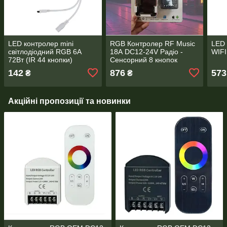
LED контролер mini
RGB Контролер RF Music
LED
світлодіодний RGB 6А
18А DC12-24V Радіо -
WIFI
72Вт (IR 44 кнопки)
Сенсорний 8 кнопок
142
876
573
₴
₴
Акційні пропозиції та новинки