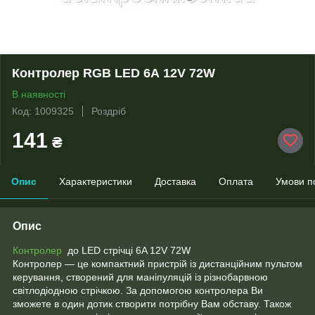
Контролер RGB LED 6А 12V 72W
В наявності
Код: 1009325
Роздріб
141
₴
Опис
Характеристики
Доставка
Оплата
Умови п
Опис
Контролер
до LED стрічці 6A 12V 72W
Контролер — це компактний пристрій із дистанційним пультом
керування, створений для маніпуляцій із різнобарвною
світлодіодною стрічкою. За допомогою контролера Ви
зможете в один дотик створити потрібну Вам обставу. Також