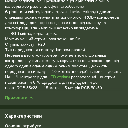
можна задавати різні режими та сценарії: плавна зміна
кольорів або різальна, ефект стробоскопа.
Є різні типи світлодіодних стрічок, і всіма світлодіодними
стрічками можна керувати за допомогою «RGB» контролера
для світлодіодних стрічок », незалежно від кольору та
конфігурації, але найбільш ефектно виглядатиме
— RGB світлодіодна стрічка.
Максимальний струм навантаження: 6А
Ступінь захисту: IP20
Тип передавання сигналу: інфрачервоний
Перевага цього контролера полягає в тому, що кілька
контролерів у кімнаті можуть керуватися незалежно один від
одного одним одним одним одним пультом. Дальність
передавання сигналу — 10 метрів, що здебільшого — досить.
Наш ІЧ-контролер для
LED стрічки
розрахований на струм
навантаження 6 А, що досить для під'єднання до
нього RGB 35х28 — 15 метрів і 5 метрів RGB 50х50.
Приховати
Характеристики
Основні атрибути