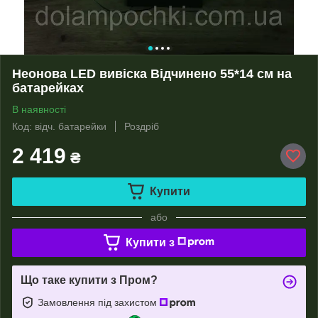
Неонова LED вивіска Відчинено 55*14 см на
батарейках
В наявності
Код: відч. батарейки
Роздріб
2 419
₴
Купити
або
Купити з
Що таке купити з Пром?
Замовлення під захистом