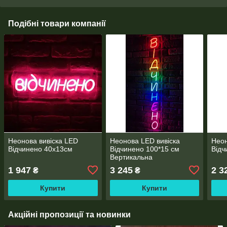
Подібні товари компанії
Неонова вивіска LED
Неонова LED вивіска
Неон
Відчинено 40х13см
Відчинено 100*15 см
Відч
Вертикальна
1 947
3 245
2 3
₴
₴
Купити
Купити
Акційні пропозиції та новинки