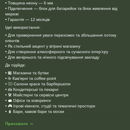
• Товщина неону — 6 мм
• Підключення — блок для батарейок та блок живлення від
мережі
• Гарантія — 12 місяців
Ідеї використання:
• Для привернення уваги перехожих та збільшення потоку
клієнтів
• Як стильний акцент у вітрині магазину
• Для створення атмосферного та сучасного інтер’єру
• Для вечірнього та нічного підсвічування закладу
Де підійде:
• 🏪 Магазини та бутіки
• ☕ Кав’ярні та coffee-point
• 💇‍♀️ Салони краси та барбершопи
• 🍰 Кондитерські та пекарні
• 🛠 Майстерні та сервісні центри
• 💼 Офіси та коворкінги
• 🎮 Ігрові кімнати, студії та тематичні простори
• 🧋 Бари, кавові бари та кіоски
Приховати