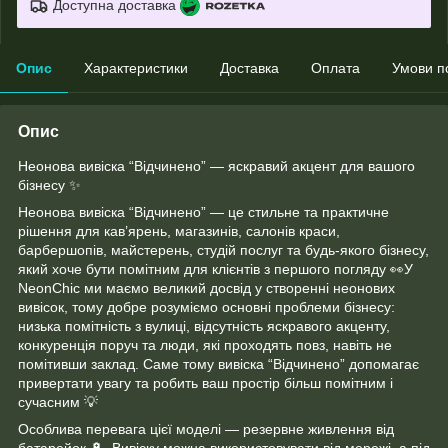
Доступна доставка
Опис
Характеристики
Доставка
Оплата
Умови п
Опис
Неонова вивіска “Відчинено” — яскравий акцент для вашого
бізнесу ✨
Неонова вивіска “Відчинено” — це стильне та практичне
рішення для кав’ярень, магазинів, салонів краси,
барбершопів, майстерень, студій послуг та будь-якого бізнесу,
який хоче бути помітним для клієнтів з першого погляду 👀У
NeonChic ми маємо великий досвід у створенні неонових
вивісок, тому добре розуміємо основні проблеми бізнесу:
низька помітність з вулиці, відсутність яскравого акценту,
конкуренція поруч та люди, які проходять повз, навіть не
помітивши заклад. Саме тому вивіска “Відчинено” допомагає
привертати увагу та робить ваш простір більш помітним і
сучасним 💡
Особлива перевага цієї моделі — резервне живлення від
батарейок 🔋. Вивіску можна використовувати від мережі, а під