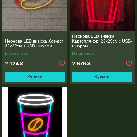
Неонова LED вивіска
Неонова LED вивіска Хот-дог
Картопля фрі 23х29см з USB-
32х22см з USB-шнуром
шнуром
В наявності
В наявності
2 124
2 676
₴
₴
Купити
Купити