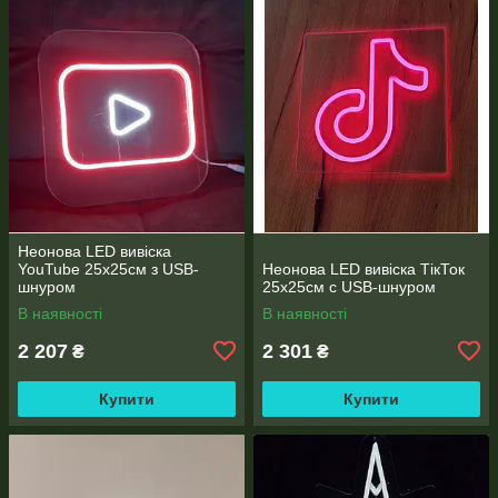
Неонова LED вивіска
YouTube 25х25см з USB-
Неонова LED вивіска ТікТок
шнуром
25х25см с USB-шнуром
В наявності
В наявності
2 207
2 301
₴
₴
Купити
Купити