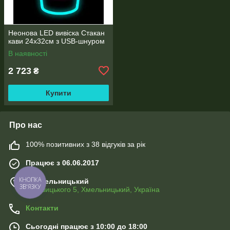
Неонова LED вивіска Стакан
кави 24х32см з USB-шнуром
В наявності
2 723
₴
Купити
Про нас
100% позитивних з 38 відгуків за рік
Працює з 06.06.2017
м. Хмельницький
КНОПКА
ЗВ'ЯЗКУ
Хотовицького 5, Хмельницький, Україна
Контакти
Сьогодні працює з 10:00 до 18:00