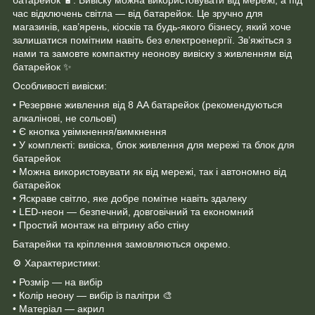
час відключень світла — від батарейок. Це зручно для
магазинів, кав’ярень, кіосків та будь-якого бізнесу, який хоче
залишатися помітним навіть без електроенергії. Зв’яжіться з
нами та замовте компактну неонову вивіску з живленням від
батарейок ✨
Особливості вивіски:
• Резервне живлення від 8 AA батарейок (рекомендуються
алкалінові, не сольові)
• Є кнопка увімкнення/вимкнення
• У комплекті: вивіска, блок живлення для мережі та блок для
батарейок
• Можна використовувати як від мережі, так і автономно від
батарейок
• Яскраве світло, яке добре помітне навіть здалеку
• LED-неон — безпечний, довговічний та економний
• Простий монтаж на вітрину або стіну
Батарейки та кріплення замовляються окремо.
⚙️ Характеристики:
• Розмір — на вибір
• Колір неону — вибір із палітри 🎨
• Матеріал — акрил