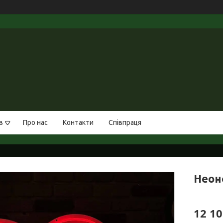
в
Про нас
Контакти
Співпраця
Неон
12 10