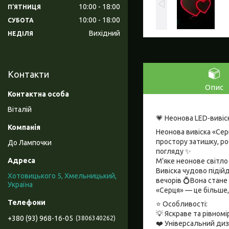
10:00
18:00
ПʼЯТНИЦЯ
10:00
18:00
СУБОТА
Вихідний
НЕДІЛЯ
Контакти
Опис
Віталій
💗 Неонова LED-вивіс
Неонова вивіска «Се
простору затишку, ро
До Лампочки
погляду ✨
М’яке неонове світло
Вивіска чудово підій
Хотовицького 5, Хмельницький,
вечорів 💍Вона стане
Україна
«Серця» — це більше, 
⭐ Особливості:
💡 Яскраве та рівном
+380 (93) 968-16-05
3806340262
❤️ Універсальний диз