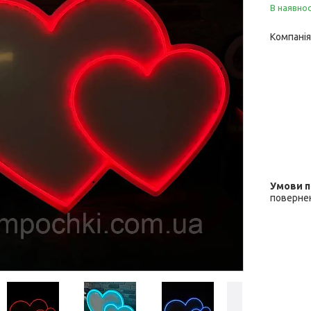
В наявнос
Компанія
повернен