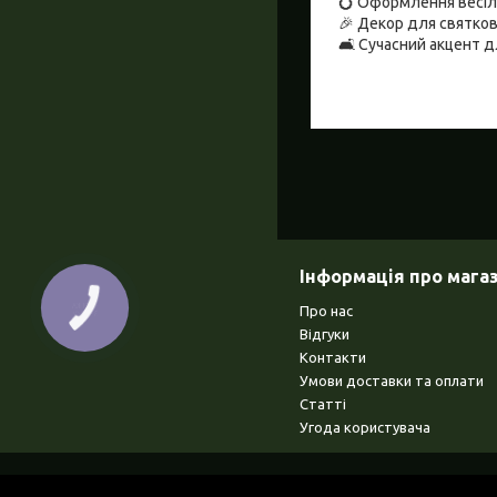
💍 Оформлення весілл
🎉 Декор для святков
🛋 Сучасний акцент д
Інформація про мага
КНОПКА
Про нас
ЗВ'ЯЗКУ
Відгуки
Контакти
Умови доставки та оплати
Статті
Угода користувача