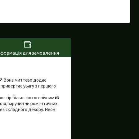
нформація для замовлення
💕 Вона миттєво додає
 привертає увагу з першого
ростір більш фотогенічним 📸
лля, заручин чи романтичних
без складного декору. Неон