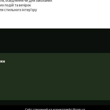
я, освідчення чи Дня закоханих
их подій та вечірок
ля стильного інтер’єру
зин
Сайт створений на маркетплейсі
Prom.ua