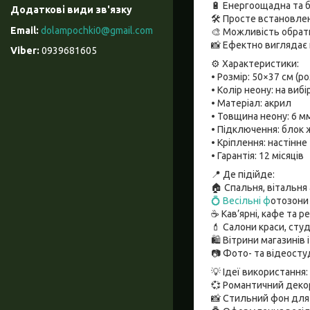
🔋 Енергоощадна та б
🛠 Просте встановле
dolampochki0@gmail.com
🎨 Можливість обрати
📸 Ефектно виглядає 
0939681605
⚙️ Характеристики:
• Розмір: 50×37 см (р
• Колір неону: на вибір
• Матеріал: акрил
• Товщина неону: 6 м
• Підключення: блок 
• Кріплення: настінне
• Гарантія: 12 місяців
📍 Де підійде:
🏠 Спальня, вітальня
💍 Весільні ф
отозони 
☕ Кав’ярні, кафе та р
💄 Салони краси, студ
🛍 Вітрини магазинів 
📷 Фото- та відеостуд
💡 Ідеї використання:
💞 Романтичний деко
📸 Стильний фон для 