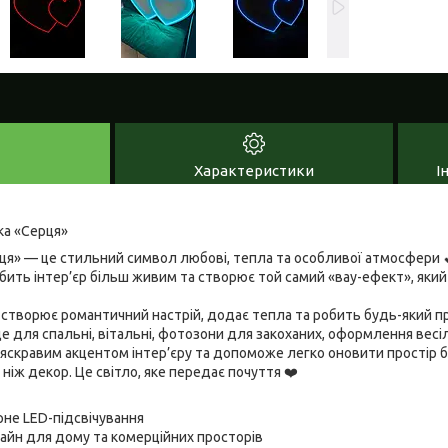
Характеристики
І
ка «Серця»
рця» — це стильний символ любові, тепла та особливої атмосфери 
бить інтер’єр більш живим та створює той самий «вау-ефект», який
 створює романтичний настрій, додає тепла та робить будь-який п
де для спальні, вітальні, фотозони для закоханих, оформлення весі
 яскравим акцентом інтер’єру та допоможе легко оновити простір 
ніж декор. Це світло, яке передає почуття ❤️
ірне LED-підсвічування
айн для дому та комерційних просторів