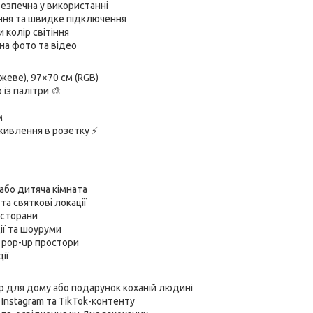
езпечна у використанні
ння та швидке підключення
 колір світіння
на фото та відео
ожеве), 97×70 см (RGB)
 із палітри 🎨
м
живлення в розетку ⚡
 або дитяча кімната
та святкові локації
есторани
ії та шоуруми
і pop-up простори
ії
р для дому або подарунок коханій людині
Instagram та TikTok-контенту