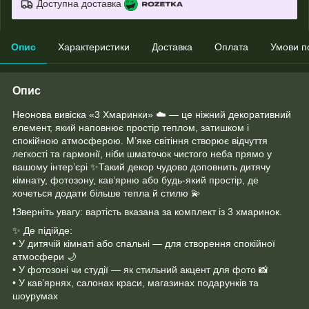
Доступна доставка
Опис
Характеристики
Доставка
Оплата
Умови п
Опис
Неонова вивіска «3 Хмаринки» ☁️ — це ніжний декоративний
елемент, який наповнює простір теплом, затишком і
спокійною атмосферою. М’яке світіння створює відчуття
легкості та гармонії, ніби шматочок чистого неба прямо у
вашому інтер’єрі ✨Такий декор чудово доповнить дитячу
кімнату, фотозону, кав’ярню або будь-який простір, де
хочеться додати більше тепла й стилю 💫
❗️Зверніть увагу: вартість вказана за комплект із 3 хмаринок.
✨ Де підійде:
• У дитячій кімнаті або спальні — для створення спокійної
атмосфери 🌙
• У фотозоні чи студії — як стильний акцент для фото 📸
• У кав’ярнях, салонах краси, магазинах подарунків та
шоурумах