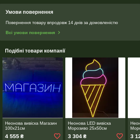
Умови повернення
Повернення товару впродовж 14 днів за домовленістю
Всі умови повернення
Подібні товари компанії
Неонова вивіска Магазин
Неонова LED вивіска
Неон
100х21см
Морозиво 25х50см
Мор
4 555
3 304
3 1
₴
₴