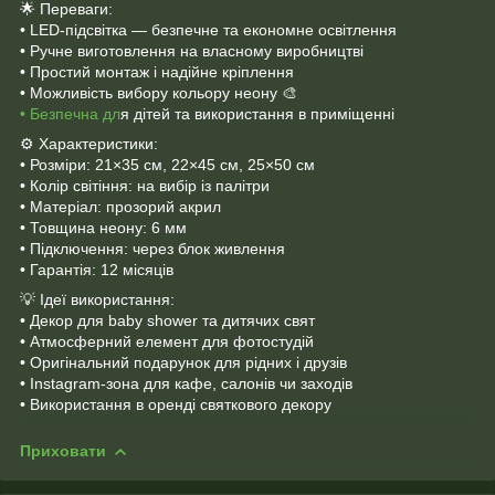
🌟 Переваги:
• LED-підсвітка — безпечне та економне освітлення
• Ручне виготовлення на власному виробництві
• Простий монтаж і надійне кріплення
• Можливість вибору кольору неону 🎨
• Безпечна дл
я дітей та використання в приміщенні
⚙️ Характеристики:
• Розміри: 21×35 см, 22×45 см, 25×50 см
• Колір світіння: на вибір із палітри
• Матеріал: прозорий акрил
• Товщина неону: 6 мм
• Підключення: через блок живлення
• Гарантія: 12 місяців
💡 Ідеї використання:
• Декор для baby shower та дитячих свят
• Атмосферний елемент для фотостудій
• Оригінальний подарунок для рідних і друзів
• Instagram-зона для кафе, салонів чи заходів
• Використання в оренді святкового декору
Приховати