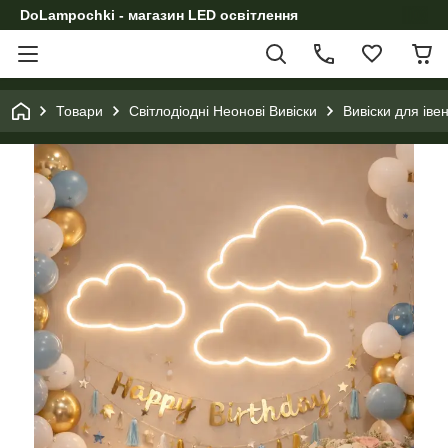
DoLampochki - магазин LED освітлення
Товари
Світлодіодні Неонові Вивіски
Вивіски для іве