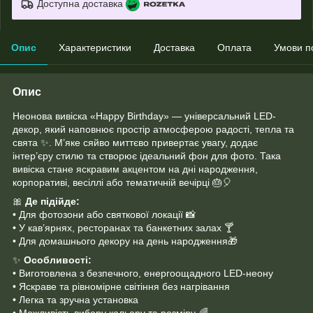
Доступна доставка
Опис
Характеристики
Доставка
Оплата
Умови п
Опис
Неонова вивіска «Happy Birthday» — універсальний LED-
декор, який наповнює простір атмосферою радості, тепла та
свята ✨. М’яке сяйво миттєво привертає увагу, додає
інтер’єру стилю та створює ідеальний фон для фото. Така
вивіска стане яскравим акцентом на дні народження,
корпоративі, весіллі або тематичній вечірці 🎂🎈
🎀
Де підійде:
• Для фотозони або святкової локації 📸
• У кав’ярнях, ресторанах та банкетних залах 🍸
• Для домашнього декору на день народження🎁
✨
Особливості:
• Виготовлена з безпечного, енергоощадного LED-неону
• Яскраве та рівномірне світіння без нагрівання
• Легка та зручна установка
• Можливість вибору кольору та розміру 🌈