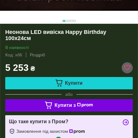
Неонова LED вивіска Happy Birthday
100х24см
В наявності
Код: хб6
Роздріб
5 253
₴
Купити
або
Купити з
Що таке купити з Пром?
Замовлення під захистом