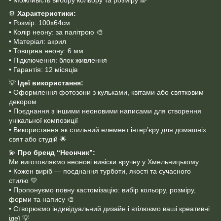
⚙️
Характеристики:
• Розмір: 100х64cм
• Колір неону: за палітрою 🎨
• Матеріал: акрил
• Товщина неону: 6 мм
• Підключення: блок живлення
• Гарантія: 12 місяців
💡
Ідеї використання:
• Оформлення фотозони з кульками, квітами або святковим
декором
• Поєднання з іншими неоновими написами для створення
унікальної композиції
• Використання як стильний елемент інтер’єру для домашніх
свят або студій 🌟
💫
Про бренд “Неончик”:
Ми виготовляємо неонові вивіски вручну у Хмельницькому.
• Кожен виріб — поєднання турботи, якості та сучасного
стилю 💛
• Пропонуємо повну кастомізацію: вибір кольору, розміру,
форми та напису 🎨
• Створюємо індивідуальний дизайн і втілюємо ваші креативні
ідеї 💡