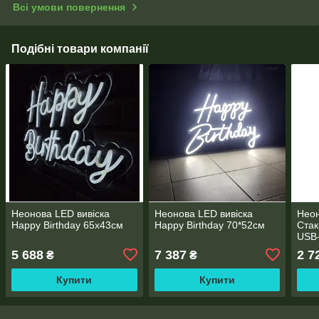
Всі умови повернення
Подібні товари компанії
Неонова LED вивіска
Неонова LED вивіска
Неон
Happy Birthday 65х43cм
Happy Birthday 70*52см
Стак
USB
5 688
7 387
2 7
₴
₴
Купити
Купити