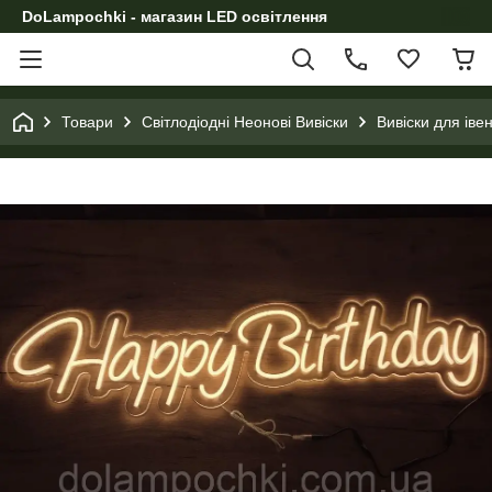
DoLampochki - магазин LED освітлення
Товари
Світлодіодні Неонові Вивіски
Вивіски для іве