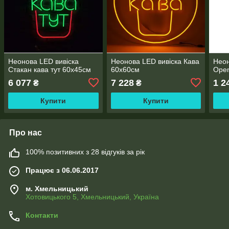
Неонова LED вивіска
Неонова LED вивіска Кава
Неон
Стакан кава тут 60х45см
60х60см
Open
6 077
7 228
1 2
₴
₴
Купити
Купити
Про нас
100% позитивних з 28 відгуків за рік
Працює з 06.06.2017
м. Хмельницький
Хотовицького 5, Хмельницький, Україна
Контакти