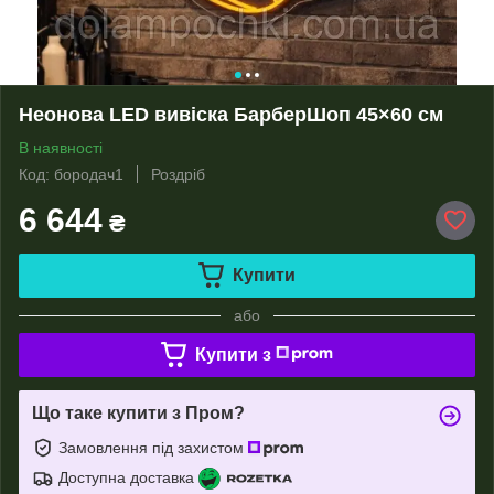
Неонова LED вивіска БарберШоп 45×60 см
В наявності
Код: бородач1
Роздріб
6 644
₴
Купити
або
Купити з
Що таке купити з Пром?
Замовлення під захистом
Доступна доставка