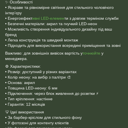
✨ Особливості
• Яскраве та рівномірне світіння для стильного чоловічого
інтер’єру
• Енергоефект
ивні LED-елемен
ти з довгим терміном служби
• Безпечні матеріали: акрил та гнучкий LED-неон
• Можливість створення індивідуального дизайну під ваш
бренд
• Легка конструкція та швидкий монтаж
• Підходить для використання всередині приміщення та зовні
Важливо: для зовнішніх вивісок вартість у
точнюйте
у
менеджера.
⚙️ Характеристики:
• Розмір: доступний у різних варіантах
• Колір неону: на вибір з палітри 🎨
• Основа: акрил
• Товщина LED-неону: 6 мм
• Підключення: через блок живлення до розетки ⚡
• Тип кріплення: настінне
• Гарантія: 12 місяців
💡 Ідеї використання
• За барбер-кріслом для стильного фону
• У фотозоні для контенту клієнтів