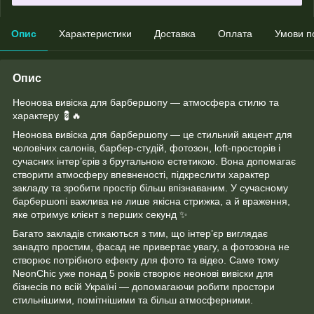
Опис
Характеристики
Доставка
Оплата
Умови п
Опис
Неонова вивіска для барбершопу — атмосфера стилю та
характеру 💈🔥
Неонова вивіска для барбершопу — це стильний акцент для
чоловічих салонів, барбер-студій, фотозон, loft-просторів і
сучасних інтер’єрів з брутальною естетикою. Вона допомагає
створити атмосферу впевненості, підкреслити характер
закладу та зробити простір більш впізнаваним. У сучасному
барбершопі важлива не лише якісна стрижка, а й враження,
яке отримує клієнт з перших секунд ✨
Багато закладів стикаються з тим, що інтер’єр виглядає
занадто простим, фасад не привертає увагу, а фотозона не
створює потрібного ефекту для фото та відео. Саме тому
NeonChic уже понад 5 років створює неонові вивіски для
бізнесів по всій Україні — допомагаючи робити простори
стильнішими, помітнішими та більш атмосферними.