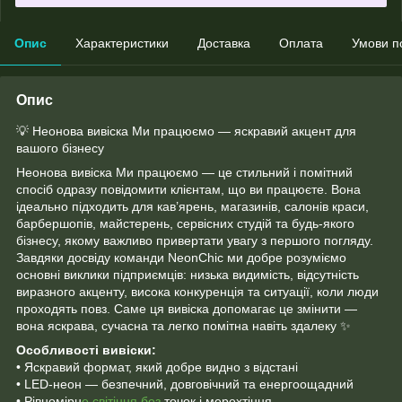
Опис
Характеристики
Доставка
Оплата
Умови п
Опис
💡 Неонова вивіска Ми працюємо — яскравий акцент для
вашого бізнесу
Неонова вивіска Ми працюємо — це стильний і помітний
спосіб одразу повідомити клієнтам, що ви працюєте. Вона
ідеально підходить для кав’ярень, магазинів, салонів краси,
барбершопів, майстерень, сервісних студій та будь-якого
бізнесу, якому важливо привертати увагу з першого погляду.
Завдяки досвіду команди NeonChic ми добре розуміємо
основні виклики підприємців: низька видимість, відсутність
виразного акценту, висока конкуренція та ситуації, коли люди
проходять повз. Саме ця вивіска допомагає це змінити —
вона яскрава, сучасна та легко помітна навіть здалеку ✨
Особливості вивіски:
• Яскравий формат, який добре видно з відстані
• LED-неон — безпечний, довговічний та енергоощадний
• Рівномірн
е світіння без
точок і мерехтіння