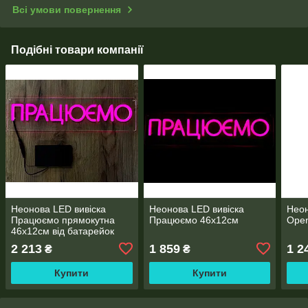
Всі умови повернення
Подібні товари компанії
Неонова LED вивіска
Неонова LED вивіска
Неон
Працюємо прямокутна
Працюємо 46х12см
Open
46х12см від батарейок
2 213
1 859
1 2
₴
₴
Купити
Купити