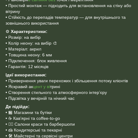
• Простий монтаж — підходить для встановлення на стіну або
вітрину
• Стійкість до перепадів температур — для внутрішнього та
зовнішнього використання
⚙️
Характеристики:
• Розмір: на вибір
• Колір неону: на вибір 🎨
• Матеріал: акрил
• Товщина неону: 6 мм
• Підключення: блок живлення
• Гарантія: 12 місяців
Ідеї використання:
• Привернення уваги перехожих і збільшення потоку клієнтів
• Яскравий ак
цент у ві
трині
• Створення стильного та атмосферного інтер’єру
• Підсвітка у вечірній та нічний час
Де підійде:
• 🏪 Магазини та бутіки
• ☕ Кав’ярні та coffee-to-go
• 💇‍♀️ Салони краси та барбершопи
• 🍰 Кондитерські та пекарні
• 🛠 Майстерні та сервісні центри