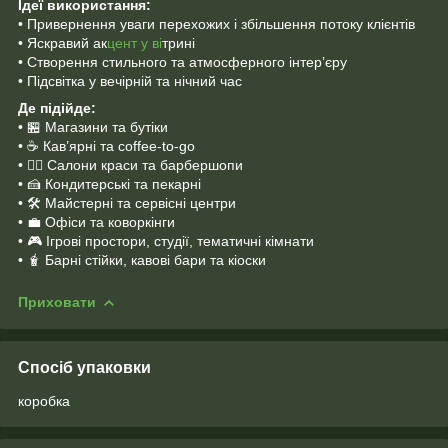
Ідеї використання:
• Привернення уваги перехожих і збільшення потоку клієнтів
• Яскравий ак
цент у ві
трині
• Створення стильного та атмосферного інтер’єру
• Підсвітка у вечірній та нічний час
Де підійде:
• 🏪 Магазини та бутіки
• ☕ Кав’ярні та coffee-to-go
• 💇‍♀️ Салони краси та барбершопи
• 🍰 Кондитерські та пекарні
• 🛠 Майстерні та сервісні центри
• 💼 Офіси та коворкінги
• 🎮 Ігрові простори, студії, тематичні кімнати
• 🧋 Барні стійки, кавові бари та кіоски
Приховати
Спосіб упаковки
коробка