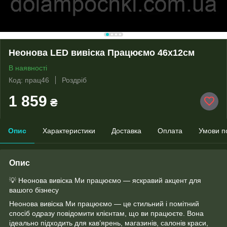
Неонова LED вивіска Працюємо 46х12см
В наявності
Код: прац46
Роздріб
1 859
₴
Опис
Характеристики
Доставка
Оплата
Умови п
Опис
💡 Неонова вивіска Ми працюємо — яскравий акцент для
вашого бізнесу
Неонова вивіска Ми працюємо — це стильний і помітний
спосіб одразу повідомити клієнтам, що ви працюєте. Вона
ідеально підходить для кав’ярень, магазинів, салонів краси,