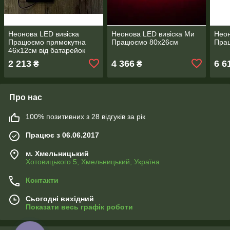
Неонова LED вивіска
Неонова LED вивіска Ми
Неон
Працюємо прямокутна
Працюємо 80х26см
Пра
46х12см від батарейок
2 213
4 366
6 6
₴
₴
Про нас
100% позитивних з 28 відгуків за рік
Працює з 06.06.2017
м. Хмельницький
Хотовицького 5, Хмельницький, Україна
Контакти
Сьогодні вихідний
Показати весь графік роботи