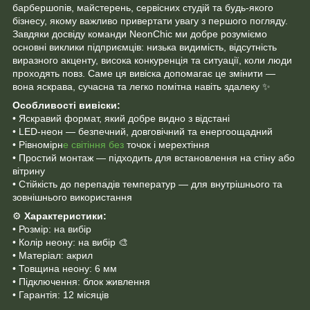
барбершопів, майстерень, сервісних студій та будь-якого
бізнесу, якому важливо привертати увагу з першого погляду.
Завдяки досвіду команди NeonChic ми добре розуміємо
основні виклики підприємців: низька видимість, відсутність
виразного акценту, висока конкуренція та ситуації, коли люди
проходять повз. Саме ця вивіска допомагає це змінити —
вона яскрава, сучасна та легко помітна навіть здалеку ✨
Особливості вивіски:
• Яскравий формат, який добре видно з відстані
• LED-неон — безпечний, довговічний та енергоощадний
• Рівномірн
е світіння без
точок і мерехтіння
• Простий монтаж — підходить для встановлення на стіну або
вітрину
• Стійкість до перепадів температур — для внутрішнього та
зовнішнього використання
⚙️
Характеристики:
• Розмір: на вибір
• Колір неону: на вибір 🎨
• Матеріал: акрил
• Товщина неону: 6 мм
• Підключення: блок живлення
• Гарантія: 12 місяців