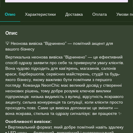
Опис
Характеристики
Доставка
Оплата
Умови п
Опис
💡 Неонова вивіска “Відчинено” — помітний акцент для
вашого бізнесу
Вертикальна неонова вивіска “Відчинено” — це ефективний
спосіб одразу заявити про себе та привернути увагу клієнтів.
Вона чудово підходить для кав’ярень, магазинів, салонів
краси, барбершопів, сервісних майстерень, студій та будь-
якого бізнесу, якому важливо бути помітним з першого
погляду. Команда NeonChic має великий досвід у створенні
неонових рішень, тому добре розуміє ключові виклики
підприємців: низька видимість з вулиці, відсутність яскравого
акценту, сильна конкуренція та ситуації, коли клієнти просто
проходять повз. Саме ця вивіска допомагає це змінити —
вона яскрава, стильна та одразу сигналізує: ви працюєте ✨
Особливості вивіски:
• Вертикальний формат, який добре помітний навіть здалеку
• LED-неон — безпечний, довговічний і енергоощадний