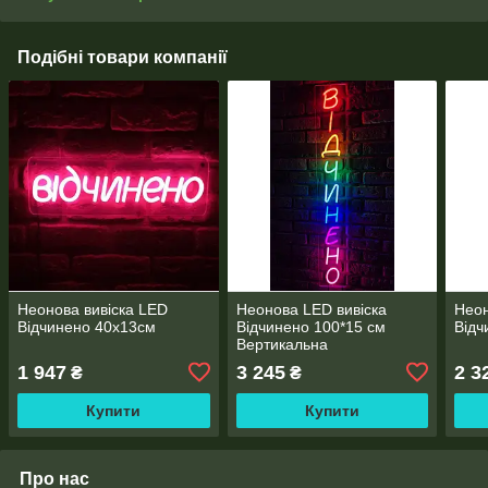
Подібні товари компанії
Неонова вивіска LED
Неонова LED вивіска
Неон
Відчинено 40х13см
Відчинено 100*15 см
Відч
Вертикальна
1 947
3 245
2 3
₴
₴
Купити
Купити
Про нас