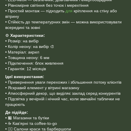
• Рівномірне світіння без точок і мерехтіння
• Простий монтаж — підходить
для
кріплення на стіну або
вітрину
• Стійкість до температурних змін — можна використовувати
всередині та зовні
⚙️
Характеристики:
• Розмір: на вибір
• Колір неону: на вибір 🎨
• Матеріал: акрил
• Товщина неону: 6 мм
• Підключення: блок живлення
• Гарантія: 12 місяців
Ідеї використання:
• Привернення уваги перехожих і збільшення потоку клієнтів
• Яскравий елемент у вітрині магазину
• Атмосферний декор, що виділяє заклад серед конкурентів
• Підсвітка у вечірній і нічний час, коли звичайні таблички не
працюють
Де підійде:
• 🏪 Магазини та бутіки
• ☕ Кав’ярні та coffee-to-go
• 💇‍♀️ Салони краси та барбершопи