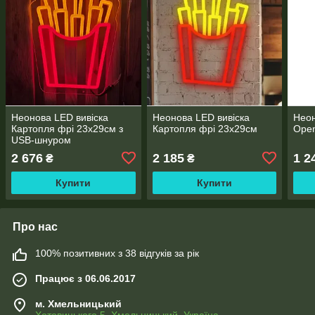
Неонова LED вивіска
Неонова LED вивіска
Неон
Картопля фрі 23х29см з
Картопля фрі 23х29см
Open
USB-шнуром
2 676
2 185
1 2
₴
₴
Купити
Купити
Про нас
100% позитивних з 38 відгуків за рік
Працює з 06.06.2017
м. Хмельницький
Хотовицького 5, Хмельницький, Україна