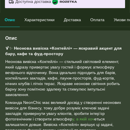
Доступна доставка
Опис
Характеристики
Доставка
Оплата
Умови п
Опис
🍹✨
Неонова вивіска «Коктейлі» — яскравий акцент для
бару, кафе та фуд-простору
Неонова вивіска «Коктейлі» — стильний світловий елемент,
який одразу привертає увагу гостей і формує атмосферу
вечірнього відпочинку. Вона ідеально підходить для барів,
коктейльних закладів, кафе, лаунж-просторів, фуд-кортів,
нічних клубів і літніх терас. Яскраве неонове світіння робить
барну зону помітною здалеку та стимулює імпульсні
замовлення.
Команда NeonChic має великий досвід у створенні неонових
вивісок для бізнесу, тому добре розуміє ключові задачі
закладів: привернути увагу клієнтів, зробити інтер’єр
фотогенічним і створити атмосфер
у, в якій хоч
еться
залишатися довше. Вивіска «Коктейлі» вирішує ці задачі,
поєднуючи функції декору, навігації та реклами.