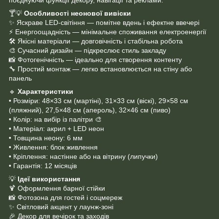
🍸💡
Особливості неонової вивіски
✨ Яскраве LED-світіння — помітне вдень і ефектне ввечері
⚡ Енергоощадність — мінімальне споживання електроенергії
🛠 Якісні матеріали — довговічність і стабільна робота
🎨 Сучасний дизайн — підкреслює стиль закладу
📸 Фотогенічність — ідеально для створення контенту
🔧 Простий монтаж — легко встановлюється на стіну або
панель
🔹
Характеристики
• Розміри: 48×33 см (мартіні), 31×33 см (віскі), 29×58 см
(пляжний), 27,5×48 см (апероль), 32×46 см (пиво)
• Колір: на вибір із палітри 🎨
• Матеріал: акрил + LED неон
• Товщина неону: 6 мм
• Живлення: блок живлення
• Кріплення: настінне або на вітрину (липучки)
• Гарантія: 12 місяців
💡
Ідеї використання
🍹 Оформлення барної стійки
📸 Фотозона для гостей і соцмереж
✨ Світловий акцент у лаунж-зоні
🎉 Декор для вечірок та заходів