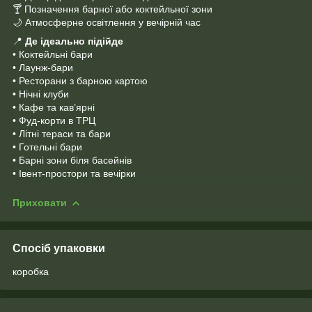
🍸 Позначення барної або коктейльної зони
🌙 Атмосферне освітлення у вечірній час
📍
Де ідеально підійде
• Коктейльні бари
• Лаунж-бари
• Ресторани з барною картою
• Нічні клуби
• Кафе та кав’ярні
• Фуд-корти в ТРЦ
• Літні тераси та бари
• Готельні бари
• Барні зони біля басейнів
• Івент-простори та вечірки
Приховати
Спосіб упаковки
коробка