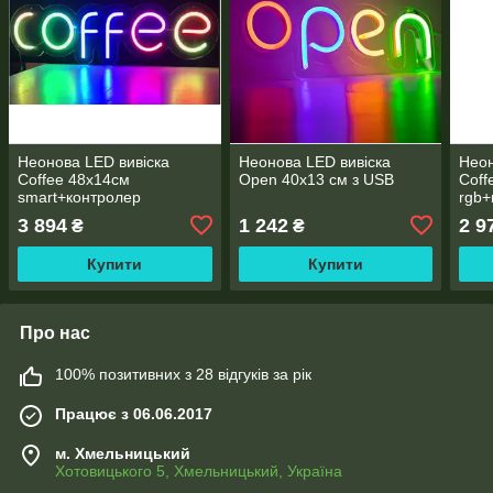
Неонова LED вивіска
Неонова LED вивіска
Неон
Coffee 48х14cм
Open 40х13 см з USB
Coff
smart+контролер
rgb+
3 894
1 242
2 9
₴
₴
Купити
Купити
Про нас
100% позитивних з 28 відгуків за рік
Працює з 06.06.2017
м. Хмельницький
Хотовицького 5, Хмельницький, Україна