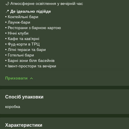
🌙 Атмосферне освітлення у вечірній час
📍
Де ідеально підійде
• Коктейльні бари
• Лаунж-бари
• Ресторани з барною картою
• Нічні клуби
• Кафе та кав’ярні
• Фуд-корти в ТРЦ
• Літні тераси та бари
• Готельні бари
• Барні зони біля басейнів
• Івент-простори та вечірки
Приховати
Спосіб упаковки
коробка
Характеристики