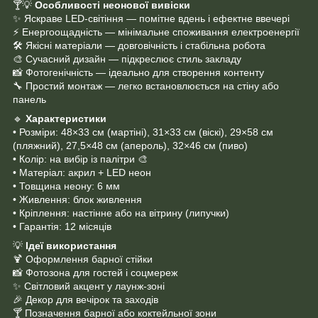
🍸💡
Особливості неонової вивіски
✨ Яскраве LED-світіння — помітне вдень і ефектне ввечері
⚡ Енергоощадність — мінімальне споживання електроенергії
🛠 Якісні матеріали — довговічність і стабільна робота
🎨 Сучасний дизайн — підкреслює стиль закладу
📸 Фотогенічність — ідеально для створення контенту
🔧 Простий монтаж — легко встановлюється на стіну або
панель
🔹
Характеристики
• Розміри: 48×33 см (мартіні), 31×33 см (віскі), 29×58 см
(пляжний), 27,5×48 см (апероль), 32×46 см (пиво)
• Колір: на вибір із палітри 🎨
• Матеріал: акрил + LED неон
• Товщина неону: 6 мм
• Живлення: блок живлення
• Кріплення: настінне або на вітрину (липучки)
• Гарантія: 12 місяців
💡
Ідеї використання
🍹 Оформлення барної стійки
📸 Фотозона для гостей і соцмереж
✨ Світловий акцент у лаунж-зоні
🎉 Декор для вечірок та заходів
🍸 Позначення барної або коктейльної зони