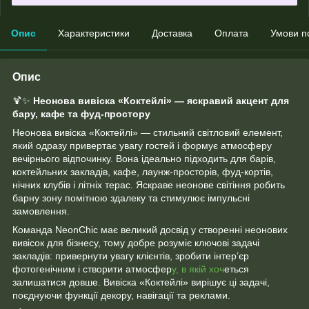
Опис
Характеристики
Доставка
Оплата
Умови п
Опис
🍹✨
Неонова вивіска «Коктейлі» — яскравий акцент для
бару, кафе та фуд-простору
Неонова вивіска «Коктейлі» — стильний світловий елемент,
який одразу привертає увагу гостей і формує атмосферу
вечірнього відпочинку. Вона ідеально підходить для барів,
коктейльних закладів, кафе, лаунж-просторів, фуд-кортів,
нічних клубів і літніх терас. Яскраве неонове світіння робить
барну зону помітною здалеку та стимулює імпульсні
замовлення.
Команда NeonChic має великий досвід у створенні неонових
вивісок для бізнесу, тому добре розуміє ключові задачі
закладів: привернути увагу клієнтів, зробити інтер’єр
фотогенічним і створити атмосфер
у, в якій хоч
еться
залишатися довше. Вивіска «Коктейлі» вирішує ці задачі,
поєднуючи функції декору, навігації та реклами.