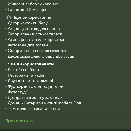
• Живлення: блок живлення
• Гарантія: 12 місяців
🍸✨
Ідеї використання
• Декор коктейль-бару
• Акцент у зоні видачі напоїв
• Оформлення літньої тераси
• Атмосфера у лаунж-просторі
• Фотозона для гостей
• Оформлення вечірок і заходів
• Декор домашнього бару або студії
📍
Де використовувати
• Коктейльні бари
• Ресторани та кафе
• Лаунж-зони та кальянні
• Фуд-корти та стріт-фуд точки
• Фотостудії
• Декоративні зони у закладах
• Домашні інтер’єри у стилі modern / loft
• Тематичні вечірки та івенти
Приховати