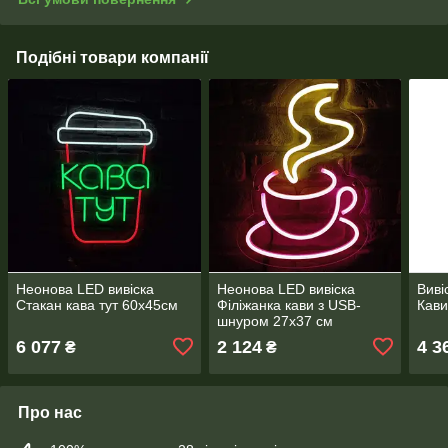
Подібні товари компанії
Неонова LED вивіска
Неонова LED вивіска
Виві
Стакан кава тут 60х45см
Філіжанка кави з USB-
Кави
шнуром 27х37 см
6 077
2 124
4 3
₴
₴
Про нас