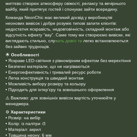
миттєво створює атмосферу свіжості, релаксу та вечірнього
вайбу, який притягує гостей і спонукає зайти всередину.
Команда NeonChic має великий досвід у виробництві
неонових вивісок і добре розуміє типові запити клієнтів:
недостатня яскравість, недовговічність, складний монтаж або
відсутність ефекту “вау”. Саме тому ми створюємо вивіски, які
виглядають стильно, слу
жать довго та
легко встановлюються
без зайвих труднощів.
🌟
Особливості
• Яскраве LED-світіння з рівномірним ефектом без мерехтіння
• Безпечні матеріали, що не нагріваються
• Енергоефективність і тривалий ресурс роботи
• Легка конструкція та швидкий монтаж
• Можливість вибору розміру та кольору
• Підходить для інтер’єру та зовнішнього оформлення
⚠️ Важливо: для зовнішніх вивісок вартість уточнюйте у
менеджера.
⚙️
Характеристики
• Розмір: на вибір
• Колір: із палітри 🎨
• Матеріал: акрил
• Товщина неону: 6 мм