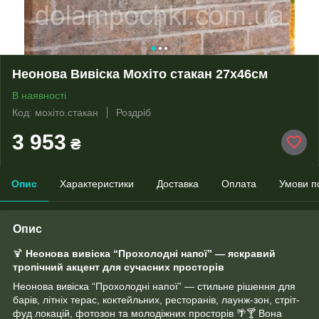
Неонова Вивіска Мохіто стакан 27х46см
В наявності
Код: мохіто.стакан
Роздріб
3 953
₴
Опис
Характеристики
Доставка
Оплата
Умови п
Опис
🍹
Неонова вивіска “Прохолодні напої” — яскравий
тропічний акцент для сучасних просторів
Неонова вивіска “Прохолодні напої” — стильне рішення для
барів, літніх терас, коктейльних, ресторанів, лаунж-зон, стріт-
фуд локацій, фотозон та молодіжних просторів 🌴🍸 Вона