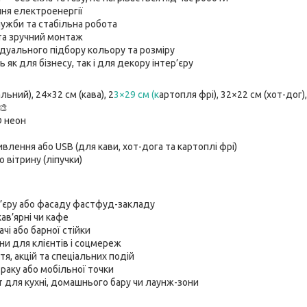
ня електроенергії
ужби та стабільна робота
 та зручний монтаж
дуального підбору кольору та розміру
 як для бізнесу, так і для декору інтер’єру
льний), 24×32 см (кава), 2
3×29 см (к
артопля фрі), 32×22 см (хот-дог)
🎨
D неон
влення або USB (для кави, хот-дога та картоплі фрі)
о вітрину (ліпучки)
’єру або фасаду фастфуд-закладу
ав’ярні чи кафе
ачі або барної стійки
и для клієнтів і соцмереж
я, акцій та спеціальних подій
аку або мобільної точки
 для кухні, домашнього бару чи лаунж-зони