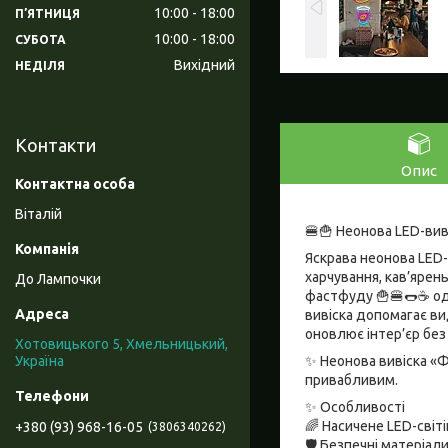
10:00
18:00
ПʼЯТНИЦЯ
10:00
18:00
СУБОТА
Вихідний
НЕДІЛЯ
Контакти
Опис
Віталій
🍔🍟 Неонова LED-вив
Яскрава неонова LED
харчування, кав’ярен
До Лампочки
фастфуду 🍟🍔🌭☕ одр
вивіска допомагає ви
оновлює інтер’єр без
Хотовицького 5, Хмельницький,
✨ Неонова вивіска «
Україна
привабливим.
✨ Особливості
🌈 Насичене LED-світ
+380 (93) 968-16-05
3806340262
🛡️ Безпечні матеріал