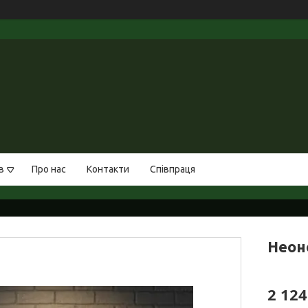
в
Про нас
Контакти
Співпраця
Неон
2 124