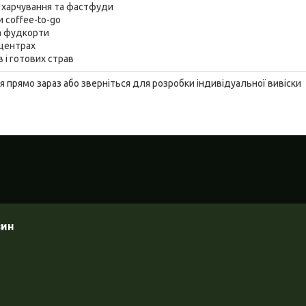
 харчування та фастфуди
и coffee-to-go
та фудкорти
 центрах
ів і готових страв
прямо зараз або зверніться для розробки індивідуальної вивіски
зин