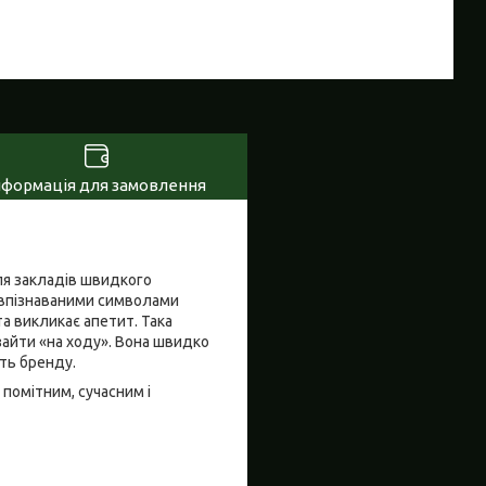
нформація для замовлення
ля закладів швидкого
із впізнаваними символами
а викликає апетит. Така
зайти «на ходу». Вона швидко
ть бренду.
помітним, сучасним і