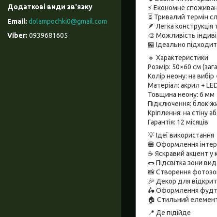
⚡ Економне споживан
⏳ Тривалий термін сл
dolampochki0@gmail.com
🪶 Легка конструкція
🎨 Можливість індиві
0939681605
🏪 Ідеально підходить
🔹 Характеристики
Розмір: 50×60 см (зага
Колір неону: на вибір 
Матеріал: акрил + LE
Товщина неону: 6 мм
Підключення: блок жи
Кріплення: на стіну аб
Гарантія: 12 місяців
💡 Ідеї використання
🍔 Оформлення інтер
☕ Яскравий акцент у к
🌭 Підсвітка зони вид
📸 Створення фотозон
🎉 Декор для відкритт
🛵 Оформлення фудтр
🏠 Стильний елемент
📍 Де підійде