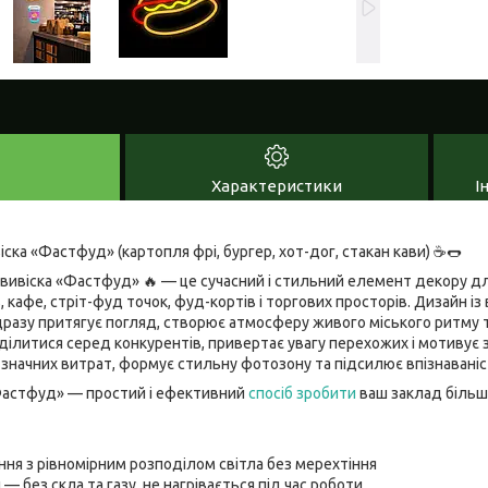
Характеристики
І
іска «Фастфуд» (картопля фрі, бургер, хот-дог, стакан кави) ☕🌭
-вивіска «Фастфуд» 🔥 — це сучасний і стильний елемент декору д
ь, кафе, стріт-фуд точок, фуд-кортів і торгових просторів. Дизайн 
азу притягує погляд, створює атмосферу живого міського ритму т
ділитися серед конкурентів, привертає увагу перехожих і мотивує 
 значних витрат, формує стильну фотозону та підсилює впізнаваніс
Фастфуд» — простий і ефективний
спосіб зробити
ваш заклад більш 
іння з рівномірним розподілом світла без мерехтіння
и — без скла та газу, не нагрівається під час роботи