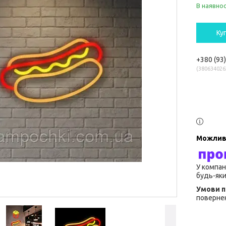
В наявнос
Ку
+380 (93
380634026
У компан
будь-яки
повернен