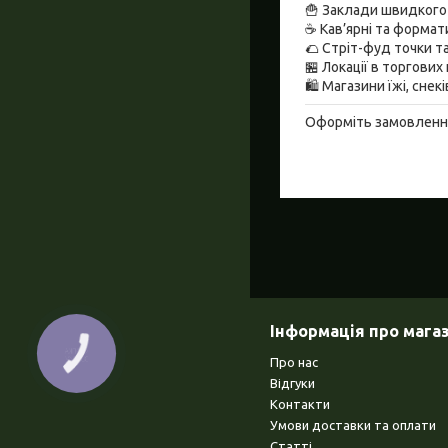
🍟 Заклади швидкого
☕ Кав’ярні та формат
🌮 Стріт-фуд точки 
🏪 Локації в торгових
🛍️ Магазини їжі, снек
Оформіть замовлення 
Інформація про мага
КНОПКА
ЗВ'ЯЗКУ
Про нас
Відгуки
Контакти
Умови доставки та оплати
Статті