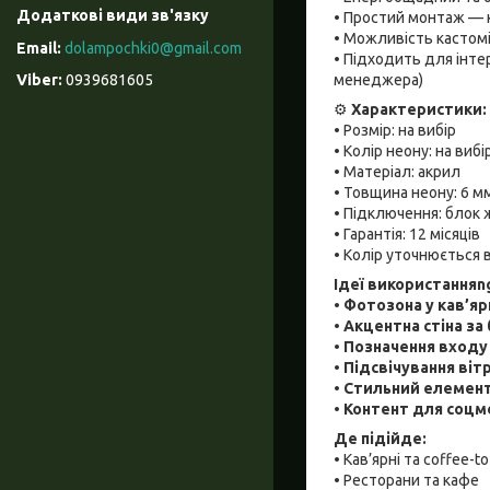
• Простий монтаж — 
• Можливість кастоміз
dolampochki0@gmail.com
• Підходить для інте
менеджера)
0939681605
⚙️
Характеристики:
• Розмір: на вибір
• Колір неону: на вибі
• Матеріал: акрил
• Товщина неону: 6 м
• Підключення: блок
• Гарантія: 12 місяців
• Колір уточнюється 
Ідеї використанняn
• Фотозона у кав’ярн
• Акцентна стіна з
• Позначення входу
• Підсвічування ві
• Стильний елемент
• Контент для соцм
Де підійде:
• Кав’ярні та coffee-t
• Ресторани та кафе