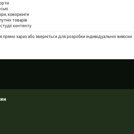
орти
ські
ори, коворкінги
путніх товарів
 студії контенту
прямо зараз або зверніться для розробки індивідуальної вивіски
зин