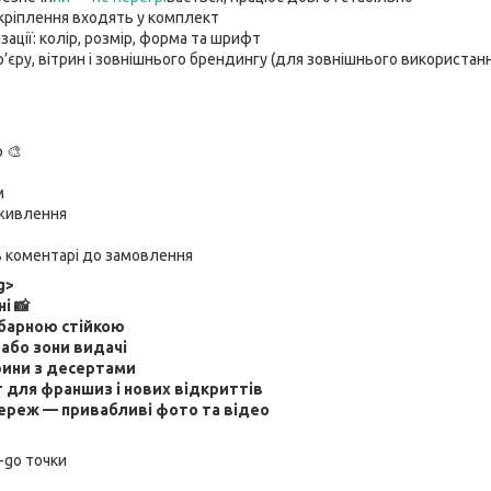
кріплення входять у комплект
ації: колір, розмір, форма та шрифт
р’єру, вітрин і зовнішнього брендингу (для зовнішнього використан
р 🎨
м
 живлення
в коментарі до замовлення
g>
і 📸
а барною стійкою
 або зони видачі
трини з десертами
 для франшиз і нових відкриттів
ереж — привабливі фото та відео
o-go точки