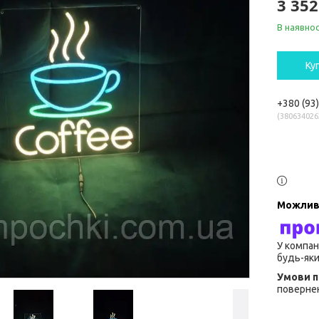
3 352
В наявнос
Ку
+380 (93
380634026
У компан
будь-яки
повернен