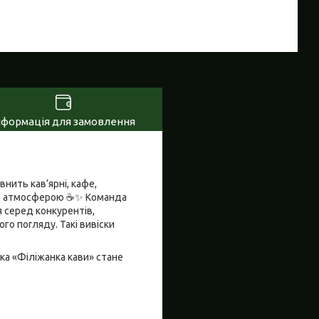
нформація для замовлення
нить кав’ярні, кафе,
плою атмосферою ☕✨ Команда
я серед конкурентів,
го погляду. Такі вивіски
ка «Філіжанка кави» стане