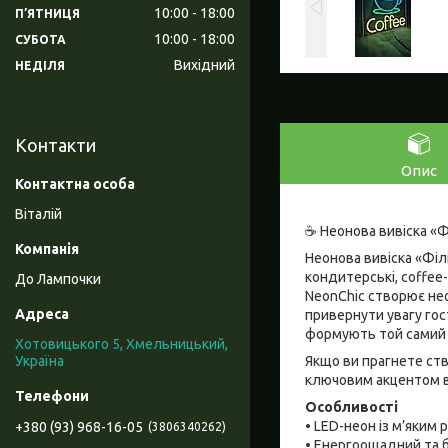
10:00
18:00
ПʼЯТНИЦЯ
10:00
18:00
СУБОТА
Вихідний
НЕДІЛЯ
Контакти
Опис
Віталій
☕ Неонова вивіска «
Неонова вивіска «Філ
кондитерські, coffee
До Лампочки
NeonChic створює нео
привернути увагу гос
формують той самий «
Хотовицького 5, Хмельницький,
Якщо ви прагнете ств
Україна
ключовим акцентом 
Особливості
• LED-неон із м’яким 
+380 (93) 968-16-05
3806340262
• Енергоощадний та 