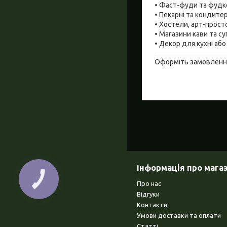
• Фаст-фуди та фудк
• Пекарні та кондитер
• Хостели, арт-прост
• Магазини кави та су
• Декор для кухні або
Оформіть замовлення 
Інформація про мага
КНОПКА
ЗВ'ЯЗКУ
Про нас
Відгуки
Контакти
Умови доставки та оплати
Статті