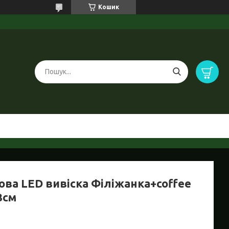
Кошик
ова LED вивіска Філіжанка+coffee
8cм