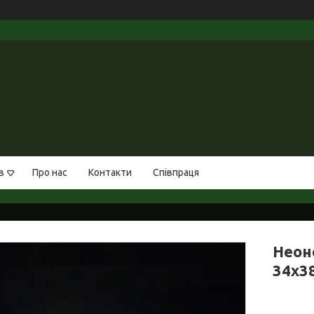
в
Про нас
Контакти
Співпраця
Неон
34х3