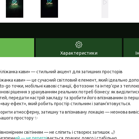
Характеристики
І
Філіжанка кави» — стильний акцент для затишних просторів
іжанка кави» — це сучасний світловий елемент, який ідеально допов
-to-go точки, мобільні кавові станції, фотозони та інтер’єри з те
нові рішення з урахуванням реальних потреб бізнесу: як виділитис
тей, передати настрій закладу та зробити його впізнаваним із першо
вау-ефект», який робить простір стильним і запам’ятовується.
орити атмосферну, затишну та впізнавану локацію — неонова вивіс
вашого простору ✨
рівномірним світінням — не сліпить і створює затишок 🌙
безпечн
ий — не перегрі
вається, працює довго і стабільно