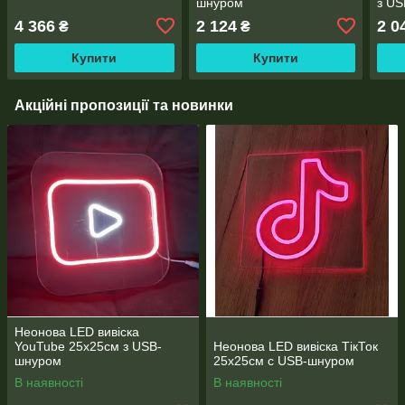
шнуром
з U
4 366
2 124
2 0
₴
₴
Купити
Купити
Акційні пропозиції та новинки
Неонова LED вивіска
YouTube 25х25см з USB-
Неонова LED вивіска ТікТок
шнуром
25х25см с USB-шнуром
В наявності
В наявності