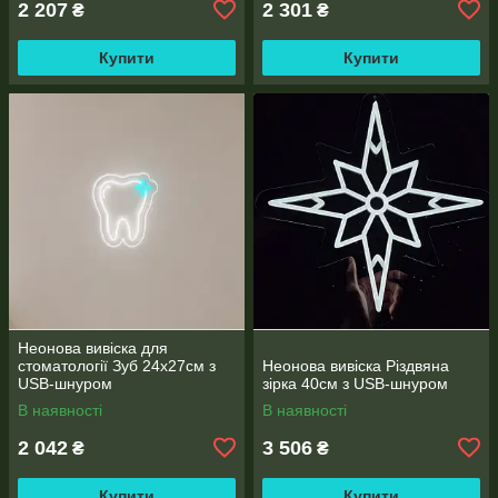
2 207
2 301
₴
₴
Купити
Купити
Неонова вивіска для
стоматології Зуб 24х27см з
Неонова вивіска Різдвяна
USB-шнуром
зірка 40см з USB-шнуром
В наявності
В наявності
2 042
3 506
₴
₴
Купити
Купити