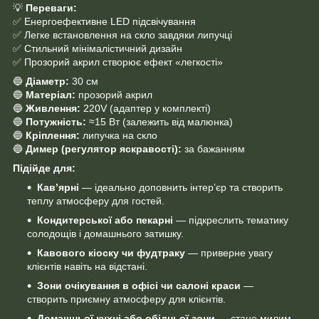
💡
Переваги:
✅ Енергоефективне LED підсвічування
✅ Легке встановлення на скло завдяки липучці
✅ Стильний мінімалістичний дизайн
✅ Прозорий акрил створює ефект «легкості»
🔵
Діаметр:
30 см
🔵
Матеріал:
прозорий акрил
🔵
Живлення:
220V (адаптер у комплекті)
🔵
Потужність:
≈15 Вт (залежить від малюнка)
🔵
Кріплення:
липучка на скло
🔵
Димер (регулятор яскравості):
за бажанням
Підійде для:
Кав’ярні
— ідеально доповнить інтер’єр та створить
теплу атмосферу для гостей.
Кондитерської або пекарні
— підкреслить тематику
солодощів і домашнього затишку.
Кавового кіоску чи фудтраку
— приверне увагу
клієнтів навіть на відстані.
Зони очікування в офісі чи салоні краси
—
створить приємну атмосферу для клієнтів.
Домашньої кухні або обідньої зони
— стане милим