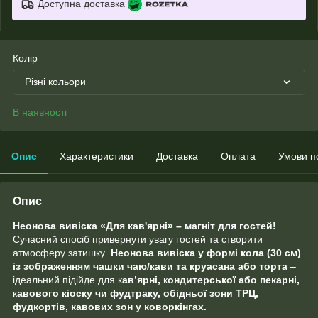
Доступна доставка
Колір
Різні кольори
В наявності
Опис
Характеристики
Доставка
Оплата
Умови п
Опис
Неонова вивіска «Для кав'ярні» – магніт для гостей!
Сучасний спосіб привернути увагу гостей та створити
атмосферу затишку
Неонова вивіска у формі кола (30 см)
із зображенням чашки чаю/кави та круасана або торта
–
ідеальний підійде для
к
ав’ярні,
к
ондитерської або пекарні,
к
авового кіоску чи фудтраку, обідньої зони
ТРЦ,
фудкортів, кавових зон у коворкінгах.