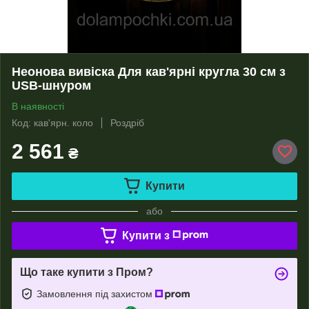
Неонова вивіска Для кав'ярні кругла 30 см з
USB-шнуром
В наявності
Код: кав'ярн. коло
Роздріб
2 561
₴
Купити
або
Купити з
Що таке купити з Пром?
Замовлення під захистом