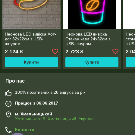
Неонова LED вивіска Хот-
Неонова LED вивіска
Неон
дог 32х22см з USB-
Стакан кави 24х32см з
стом
шнуром
USB-шнуром
з U
2 124
2 723
2 0
₴
₴
Купити
Купити
Про нас
100% позитивних з 28 відгуків за рік
Працює з 06.06.2017
м. Хмельницький
Хотовицького 5, Хмельницький, Україна
Контакти