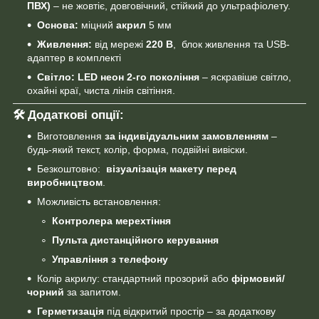
ПВХ)
– не жовтіє, довговічний, стійкий до ультрафіолету.
Основа:
міцний
акрил
5 мм
Живлення:
від мережі
220 В
, блок живлення та USB-
адаптер в комплекті
Світло:
LED неон 2-го покоління
– яскравіше світло,
охайні краї, чиста лінія світіння.
🛠 Додаткові опції:
Виготовлення
за індивідуальним замовленням
–
будь-який текст, колір, форма, подвійні вивіски.
Безкоштовно:
візуалізація макету перед
виробництвом
.
Можливість встановлення:
Контролера мерехтіння
Пульта дистанційного керування
Управління з телефону
Колір акрилу: стандартний прозорий або
фірмовий/
чорний
за запитом.
Герметизація
під відкритий простір – за додаткову