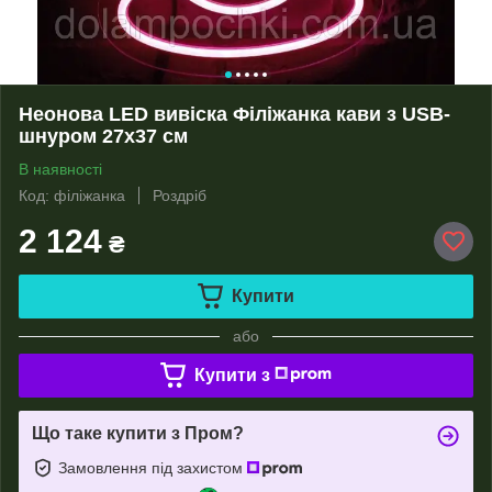
Неонова LED вивіска Філіжанка кави з USB-
шнуром 27х37 см
В наявності
Код: філіжанка
Роздріб
2 124
₴
Купити
або
Купити з
Що таке купити з Пром?
Замовлення під захистом