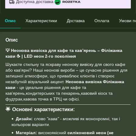
Доступна доставка
Опис
Характеристики
Доставка
Оплата
Умови п
Опис
💡 Неонова вивіска для кафе та кав’ярень – Філіжанка
кави ☕ | LED неон 2-го покоління
Шукаєте стильну та яскраву неонову вивіску для свого кафе
або кав’ярні? Наші неонові вироби – це сучасне рішення для
затишної атмосфери, що приваблює клієнтів і створює
незабутній візуальний акцент.
Неонова вивіска Філіжанка
кави
- це ідеальне рішення для кафе та
кав’ярень,кондитерських та пекарень,кавовий кіоск та
фудтрак,кавова точка в ТРЦ чи офісі.
🌟 Основні характеристики:
Дизайн:
слово
"кава" - м
ожливі як монохромні, так і
кольорові варіанти.
Матеріал:
високоякісний
силіконовий неон (не