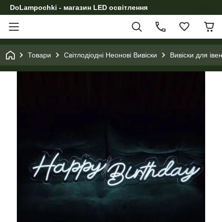
DoLampochki - магазин LED освітлення
Товари
Світлодіодні Неонові Вивіски
Вивіски для іве