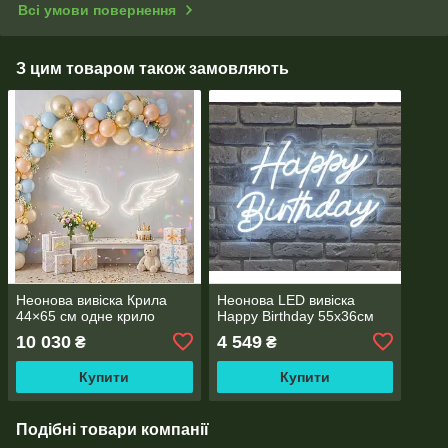
Всі умови повернення
З цим товаром також замовляють
Неонова вивіска Крила
Неонова LED вивіска
44×65 см одне крило
Happy Birthday 55х36cм
10 030
4 549
₴
₴
Купити
Купити
Подібні товари компанії