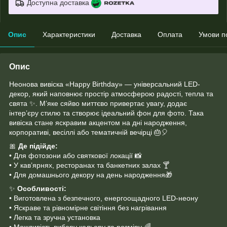
Доступна доставка
Опис
Характеристики
Доставка
Оплата
Умови п
Опис
Неонова вивіска «Happy Birthday» — універсальний LED-
декор, який наповнює простір атмосферою радості, тепла та
свята ✨. М’яке сяйво миттєво привертає увагу, додає
інтер’єру стилю та створює ідеальний фон для фото. Така
вивіска стане яскравим акцентом на дні народження,
корпоративі, весіллі або тематичній вечірці 🎂🎈
🎀
Де підійде:
• Для фотозони або святкової локації 📸
• У кав’ярнях, ресторанах та банкетних залах 🍸
• Для домашнього декору на день народження🎁
✨
Особливості:
• Виготовлена з безпечного, енергоощадного LED-неону
• Яскраве та рівномірне світіння без нагрівання
• Легка та зручна установка
• Можливість вибору кольору та розміру 🌈