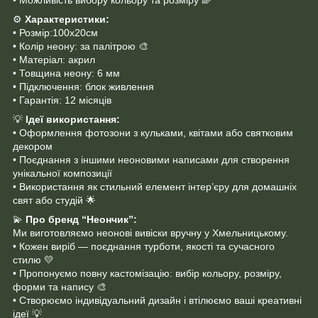
⚙️
Характеристики:
• Розмір:100х20cм
• Колір неону: за палітрою 🎨
• Матеріал: акрил
• Товщина неону: 6 мм
• Підключення: блок живлення
• Гарантія: 12 місяців
💡
Ідеї використання:
• Оформлення фотозони з кульками, квітами або святковим
декором
• Поєднання з іншими неоновими написами для створення
унікальної композиції
• Використання як стильний елемент інтер’єру для домашніх
свят або студій 🌟
💫
Про бренд “Неончик”:
Ми виготовляємо неонові вивіски вручну у Хмельницькому.
• Кожен виріб — поєднання турботи, якості та сучасного
стилю 💛
• Пропонуємо повну кастомізацію: вибір кольору, розміру,
форми та напису 🎨
• Створюємо індивідуальний дизайн і втілюємо ваші креативні
ідеї 💡