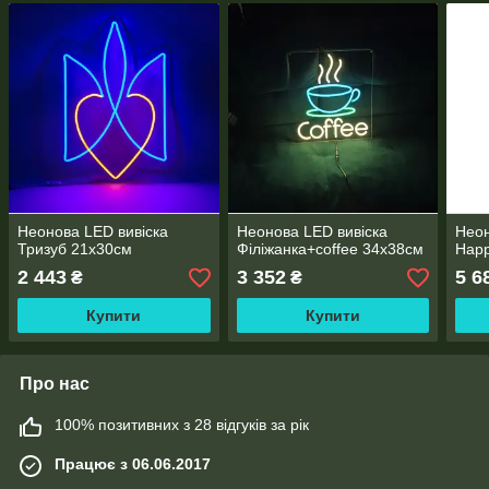
Неонова LED вивіска
Неонова LED вивіска
Неон
Тризуб 21х30cм
Філіжанка+coffee 34х38cм
Happ
2 443
3 352
5 6
₴
₴
Купити
Купити
Про нас
100% позитивних з 28 відгуків за рік
Працює з 06.06.2017