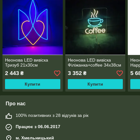
Неонова LED вивіска
Неонова LED вивіска
Неон
Тризуб 21х30cм
Філіжанка+coffee 34х38cм
Happ
2 443
3 352
5 6
₴
₴
Купити
Купити
Про нас
100% позитивних з 28 відгуків за рік
Працює з 06.06.2017
м. Хмельницький