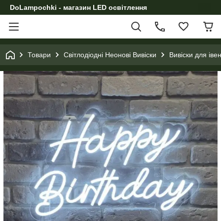
DoLampochki - магазин LED освітлення
Товари
Світлодіодні Неонові Вивіски
Вивіски для іве