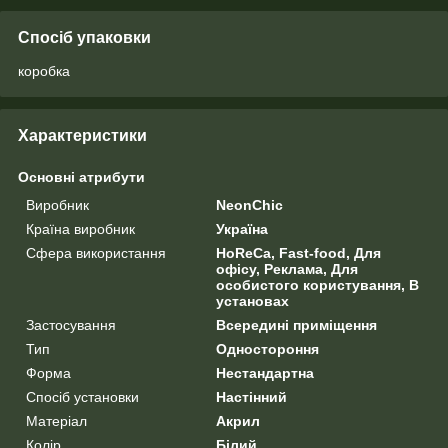
Спосіб упаковки
коробка
Характеристики
Основні атрибути
Виробник
NeonChic
Країна виробник
Україна
Сфера використання
HoReCa, Fast-food, Для
офісу, Реклама, Для
особистого користування, В
установах
Застосування
Всередині приміщення
Тип
Одностороння
Форма
Нестандартна
Спосіб установки
Настінний
Матеріал
Акрил
Колір
Білий