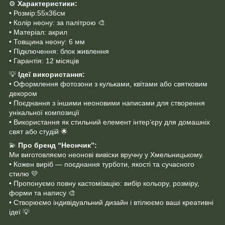
⚙️
Характеристики:
• Розмір:55х36cм
• Колір неону: за палітрою 🎨
• Матеріал: акрил
• Товщина неону: 6 мм
• Підключення: блок живлення
• Гарантія: 12 місяців
💡
Ідеї використання:
• Оформлення фотозони з кульками, квітами або святковим
декором
• Поєднання з іншими неоновими написами для створення
унікальної композиції
• Використання як стильний елемент інтер’єру для домашніх
свят або студій 🌟
💫
Про бренд “Неончик”:
Ми виготовляємо неонові вивіски вручну у Хмельницькому.
• Кожен виріб — поєднання турботи, якості та сучасного
стилю 💛
• Пропонуємо повну кастомізацію: вибір кольору, розміру,
форми та напису 🎨
• Створюємо індивідуальний дизайн і втілюємо ваші креативні
ідеї 💡