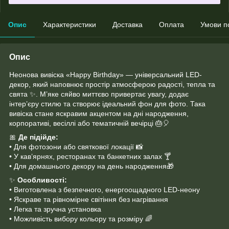
Опис
Характеристики
Доставка
Оплата
Умови п
Опис
Неонова вивіска «Happy Birthday» — універсальний LED-
декор, який наповнює простір атмосферою радості, тепла та
свята ✨. М’яке сяйво миттєво привертає увагу, додає
інтер’єру стилю та створює ідеальний фон для фото. Така
вивіска стане яскравим акцентом на дні народження,
корпоративі, весіллі або тематичній вечірці 🎂🎈
🎀
Де підійде:
• Для фотозони або святкової локації 📸
• У кав’ярнях, ресторанах та банкетних залах 🍸
• Для домашнього декору на день народження🎁
✨
Особливості:
• Виготовлена з безпечного, енергоощадного LED-неону
• Яскраве та рівномірне світіння без нагрівання
• Легка та зручна установка
• Можливість вибору кольору та розміру 🌈