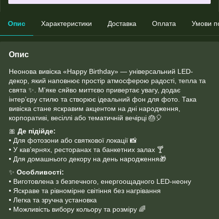
Опис
Характеристики
Доставка
Оплата
Умови п
Опис
Неонова вивіска «Happy Birthday» — універсальний LED-
декор, який наповнює простір атмосферою радості, тепла та
свята ✨. М’яке сяйво миттєво привертає увагу, додає
інтер’єру стилю та створює ідеальний фон для фото. Така
вивіска стане яскравим акцентом на дні народження,
корпоративі, весіллі або тематичній вечірці 🎂🎈
🎀
Де підійде:
• Для фотозони або святкової локації 📸
• У кав’ярнях, ресторанах та банкетних залах 🍸
• Для домашнього декору на день народження🎁
✨
Особливості:
• Виготовлена з безпечного, енергоощадного LED-неону
• Яскраве та рівномірне світіння без нагрівання
• Легка та зручна установка
• Можливість вибору кольору та розміру 🌈