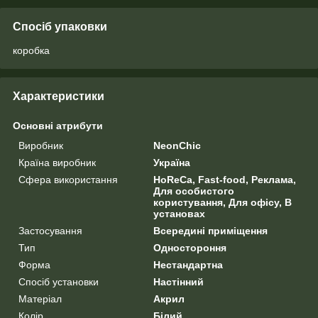
Спосіб упаковки
коробка
Характеристики
Основні атрибути
Виробник
NeonChic
Країна виробник
Україна
Сфера використання
HoReCa, Fast-food, Реклама,
Для особистого
користування, Для офісу, В
установах
Застосування
Всередині приміщення
Тип
Одностороння
Форма
Нестандартна
Спосіб установки
Настінний
Матеріал
Акрил
Колір
Білий