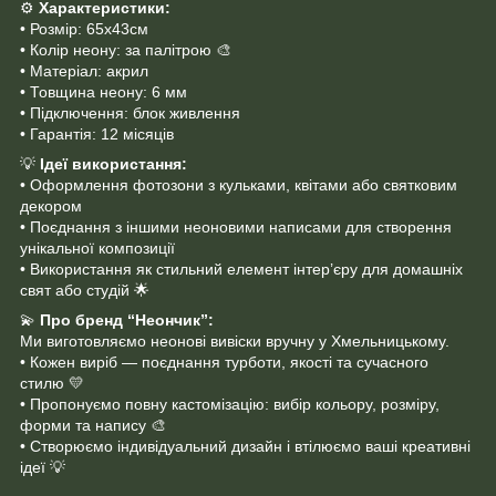
⚙️
Характеристики:
• Розмір: 65х43cм
• Колір неону: за палітрою 🎨
• Матеріал: акрил
• Товщина неону: 6 мм
• Підключення: блок живлення
• Гарантія: 12 місяців
💡
Ідеї використання:
• Оформлення фотозони з кульками, квітами або святковим
декором
• Поєднання з іншими неоновими написами для створення
унікальної композиції
• Використання як стильний елемент інтер’єру для домашніх
свят або студій 🌟
💫
Про бренд “Неончик”:
Ми виготовляємо неонові вивіски вручну у Хмельницькому.
• Кожен виріб — поєднання турботи, якості та сучасного
стилю 💛
• Пропонуємо повну кастомізацію: вибір кольору, розміру,
форми та напису 🎨
• Створюємо індивідуальний дизайн і втілюємо ваші креативні
ідеї 💡