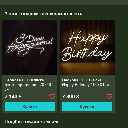
З цим товаром також замовляють
Неонова LED вивіска З
Неонова LED вивіска
днем народження 70×49
Happy Birthday 100х64cм
см
7 143
7 890
₴
₴
Купити
Купити
Подібні товари компанії