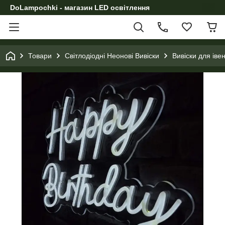
DoLampochki - магазин LED освітлення
Товари
Світлодіодні Неонові Вивіски
Вивіски для іве