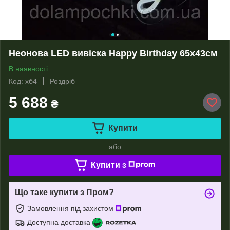
Неонова LED вивіска Happy Birthday 65х43cм
В наявності
Код: хб4
Роздріб
5 688
₴
Купити
або
Купити з
Що таке купити з Пром?
Замовлення під захистом
Доступна доставка