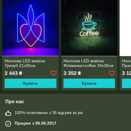
Неонова LED вивіска
Неонова LED вивіска
Неон
Тризуб 21х30cм
Філіжанка+coffee 34х38cм
Прап
2 443
3 352
3 1
₴
₴
Купити
Купити
Про нас
100% позитивних з 38 відгуків за рік
Працює з 06.06.2017