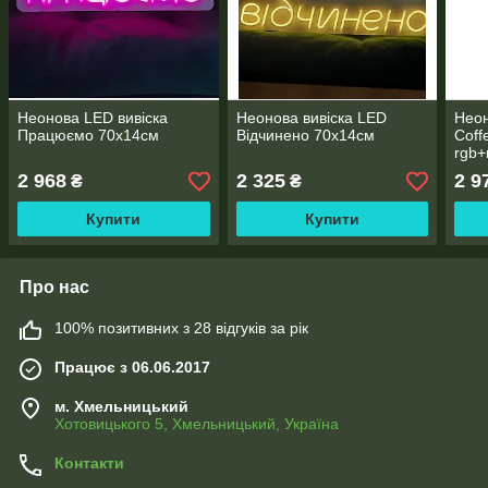
Неонова LED вивіска
Неонова вивіска LED
Неон
Працюємо 70х14см
Відчинено 70х14см
Coff
rgb+
2 968
2 325
2 9
₴
₴
Купити
Купити
Про нас
100% позитивних з 28 відгуків за рік
Працює з 06.06.2017
м. Хмельницький
Хотовицького 5, Хмельницький, Україна
Контакти