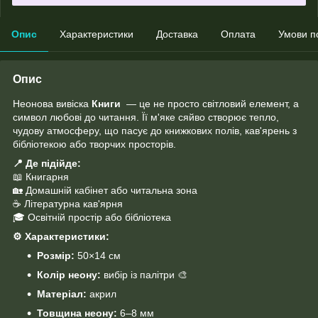
Опис
Характеристики
Доставка
Оплата
Умови п
Опис
Неонова вивіска
Книги
— це не просто світловий елемент, а
символ любові до читання. Її м'яке сяйво створює тепло,
чудову атмосферу, що пасує до книжкових полів, кав'ярень з
бібліотекою або творчих просторів.
📍
Де підійде:
📖 Книгарня
🏡 Домашній кабінет або читальна зона
☕ Літературна кав'ярня
🎓 Освітній простір або бібліотека
⚙️
Характеристики:
Розмір:
50×14 см
Колір неону:
вибір із палітри 🎨
Матеріал:
акрил
Товщина неону:
6–8 мм