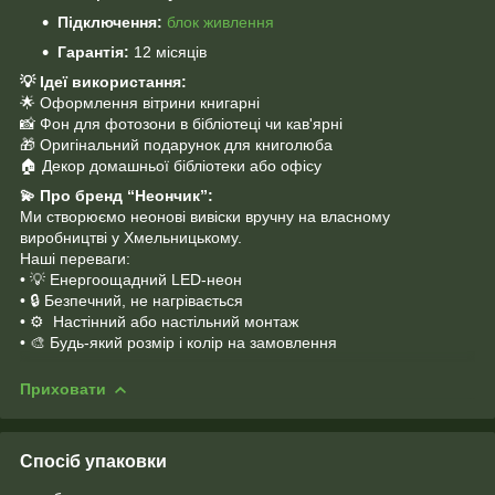
Підключення:
блок живлення
Гарантія:
12 місяців
💡
Ідеї використання:
🌟 Оформлення вітрини книгарні
📸 Фон для фотозони в бібліотеці чи кав'ярні
🎁 Оригінальний подарунок для книголюба
🏠 Декор домашньої бібліотеки або офісу
💫
Про бренд “Неончик”:
Ми створюємо неонові вивіски вручну на власному
виробництві у Хмельницькому.
Наші переваги:
​​​​​​• 💡 Енергоощадний LED-неон
• 🔒 Безпечний, не нагрівається
• ⚙ ️ Настінний або настільний монтаж
• 🎨 Будь-який розмір і колір на замовлення
Приховати
Спосіб упаковки