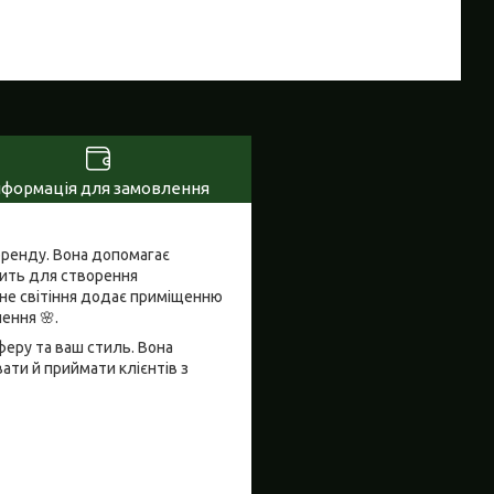
нформація для замовлення
бренду. Вона допомагає
дить для створення
ірне світіння додає приміщенню
ення 🌸.
феру та ваш стиль. Вона
ати й приймати клієнтів з