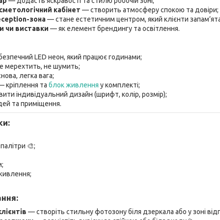
ар
— додасть яскравості та стилю робочій зоні;
осметологічний кабінет
— створить атмосферу спокою та довіри;
ception-зона
— стане естетичним центром, який клієнти запам’ят
и чи виставки
— як елемент брендингу та освітлення.
безпечний LED неон, який працює годинами;
не мерехтить, не шумить;
нова, легка вага;
— кріплення та
блок живлення
у комплекті;
ити індивідуальний дизайн (шрифт, колір, розмір);
дей та приміщення.
ки:
 палітри 🎨;
м;
живлення;
ання:
лієнтів
— створіть стильну фотозону біля дзеркала або у зоні відп