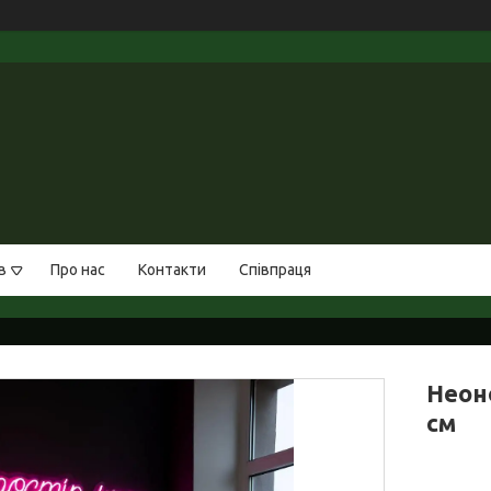
в
Про нас
Контакти
Співпраця
Неон
см