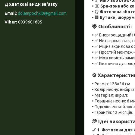
• 💅
Nail- або brow-б
• 🧖‍♀️
Spa-зона або к
• 🪞
Фотозона або re
dolampochki0@gmail.com
• 🏢
Бутики, шоурум
0939681605
🌟
Особливості:
• ✅ Енергоощадний і 
• ✅ Не нагрівається, 
• ✅ Міцна акрилова ос
• ✅ Простий монтаж 
• ✅ Можливість замов
• ✅ Безпечна для лю
⚙️
Характеристи
• Розмір: 128×26 см
• Колір неону: вибір із
• Матеріал: акрил;
• Товщина неону: 6 м
• Підключення: блок 
• Гарантія: 12 місяців.
💭
Ідеї використ
💅
1.
Фотозона для к