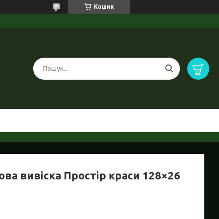
Кошик
ова вивіска Простір краси 128×26