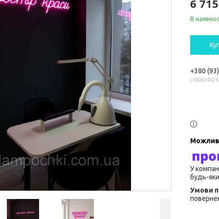
6 715
В наявнос
Ку
+380 (93
380634026
У компан
будь-яки
повернен