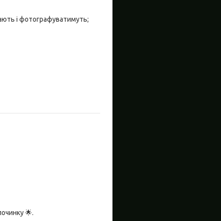
ають і фотографуватимуть;
очинку 🌟.