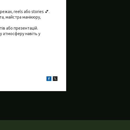
жах, reels або stories 💕.
а, майстра манікюру,
тів або презентацій.
у атмосферу навіть у