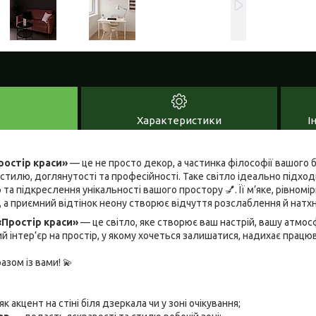
Характеристики
І
ростір краси»
— це не просто декор, а частинка філософії вашого 
тилю, доглянутості та професійності. Таке світло ідеально підхо
та підкреслення унікальності вашого простору 💅. Її м’яке, рівном
 а приємний відтінок неону створює відчуття розслаблення й натхн
«Простір краси»
— це світло, яке створює ваш настрій, вашу атмос
 інтер’єр на простір, у якому хочеться залишатися, надихає працюв
азом із вами! 💫
к акцент на стіні біля дзеркала чи у зоні очікування;