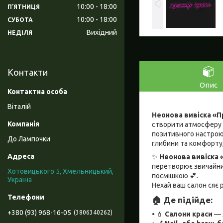
10:00
18:00
ПʼЯТНИЦЯ
10:00
18:00
СУБОТА
Вихідний
НЕДІЛЯ
Контакти
Опис
Віталій
Неонова вивіска
«П
створити атмосферу с
позитивного настрою 
До Лампочки
глибини та комфорту,
✨
Неонова вивіска
перетворює звичайний
Хотовицького 5, Хмельницький,
посмішкою 💕.
Україна
Нехай ваш салон сяє р
🏠
Де підійде:
+380 (93) 968-16-05
3806340262
• 💄
Салони краси
— я