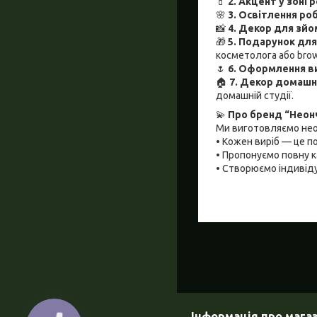
💄
2.
Акцент у зоні 
🌸
3.
Освітлення роб
📸
4.
Декор для зйом
🎁
5.
Подарунок для
косметолога або brow
🌷
6.
Оформлення ви
🏠
7.
Декор домашнь
домашній студії.
💫
Про бренд “Неон
Ми виготовляємо нео
• Кожен виріб — це п
• Пропонуємо повну к
• Створюємо індивіду
Інформація про мага