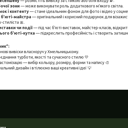
ресепшену
— розмістіть вивіску за стійкою або біля входу 💫.
очої зони
— може виконувати роль додаткового м’якого світла.
ок і контенту
— стане ідеальним фоном для фото і відео у соцмере
 б’юті-майстра
— оригінальний і корисний подарунок для візажист
-стиліста 🎀.
ставки чи події
— під час б’юті-виставок, майстер-класів, відкрит
ого б’юті-кутка
— підкреслить професійність і створить затишн
чик”:
нові вивіски власноруч у Хмельницькому.
оєднання турботи, якості та сучасного стилю 💛
астомізацію — вибір кольору, розміру, форми та напису 🎨
альний дизайн і втілюємо ваші креативні ідеї 💡
зин