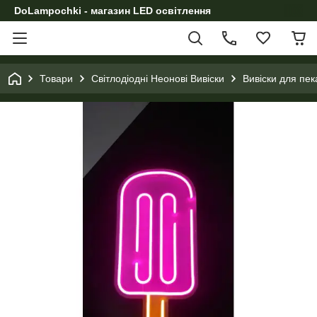
DoLampochki - магазин LED освітлення
Товари
Світлодіодні Неонові Вивіски
Вивіски для пек