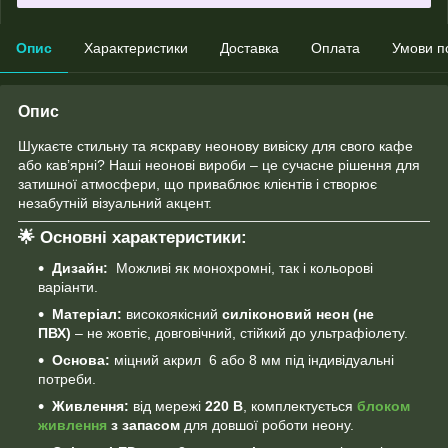
Опис
Характеристики
Доставка
Оплата
Умови п
Опис
Шукаєте стильну та яскраву неонову вивіску для свого кафе
або кав’ярні? Наші неонові вироби – це сучасне рішення для
затишної атмосфери, що приваблює клієнтів і створює
незабутній візуальний акцент.
🌟 Основні характеристики:
Дизайн:
Можливі як монохромні, так і кольорові
варіанти.
Матеріал:
високоякісний
силіконовий неон (не
ПВХ)
– не жовтіє, довговічний, стійкий до ультрафіолету.
Основа:
міцний акрил 6 або 8 мм під індивідуальні
потреби.
Живлення:
від мережі
220 В
, комплектується
блоком
живлення
з запасом
для довшої роботи неону.