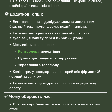
Світло:
LED неон 2-го покоління
– яскравіше світло,
охайні краї, чиста лінія світіння.
🛠 Додаткові опції:
Виготовлення
за індивідуальним замовленням
–
будь-який текст, колір, форма, подвійні вивіски.
Безкоштовно:
кріплення на стіну або скло
та
візуалізація макету перед виробництвом
.
Можливість встановлення:
Контролера
мерехтіння
Пульта дистанційного керування
Управління з телефону
Колір акрилу: стандартний прозорий або
фірмовий/
чорний
за запитом.
Герметизація
під відкритий простір – за додаткову
оплату.
✅ Чому обирають нас:
Власне виробництво
– контроль якості на кожному
етапі.