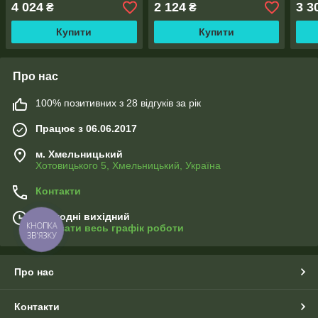
4 024
2 124
3 3
₴
₴
Купити
Купити
Про нас
100% позитивних з 28 відгуків за рік
Працює з 06.06.2017
м. Хмельницький
Хотовицького 5, Хмельницький, Україна
Контакти
Сьогодні вихідний
КНОПКА
Показати весь графік роботи
ЗВ'ЯЗКУ
Про нас
Контакти