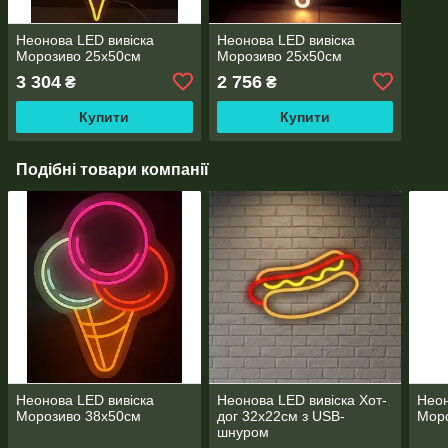
Неонова LED вивіска
Неонова LED вивіска
Морозиво 25х50см
Морозиво 25х50см
3 304
2 756
₴
₴
Купити
Купити
Подібні товари компанії
Неонова LED вивіска
Неонова LED вивіска Хот-
Неон
Морозиво 38х50см
дог 32х22см з USB-
Мор
шнуром