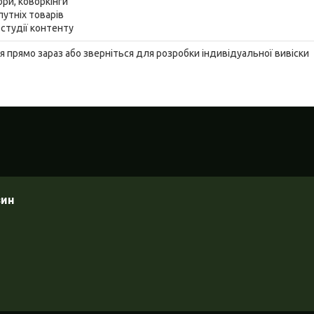
ори, коворкінги
путніх товарів
 студії контенту
прямо зараз або зверніться для розробки індивідуальної вивіски
зин