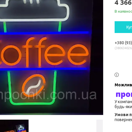
4 366
В наявнос
Ку
+380 (93
380634026
У компан
будь-яки
повернен