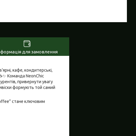
нформація для замовлення
’ярні, кафе, кондитерські,
ю ☕✨ Команда NeonChic
курентів, привернути увагу
 вивіски формують той самий
offee” стане ключовим