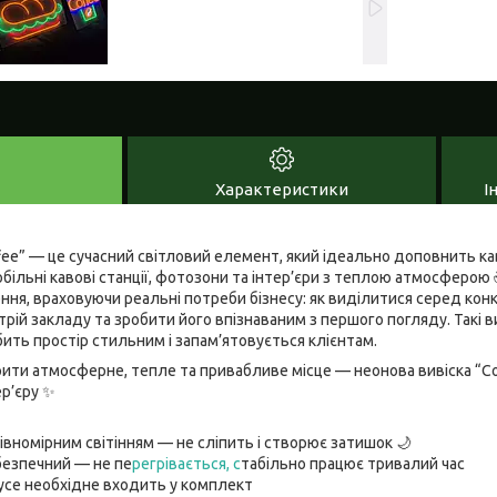
Характеристики
І
fee” — це сучасний світловий елемент, який ідеально доповнить кав
мобільні кавові станції, фотозони та інтер’єри з теплою атмосферо
ння, враховуючи реальні потреби бізнесу: як виділитися серед кон
трій закладу та зробити його впізнаваним з першого погляду. Такі
бить простір стильним і запам’ятовується клієнтам.
рити атмосферне, тепле та привабливе місце — неонова вивіска “C
р’єру ✨
рівномірним світінням — не сліпить і створює затишок 🌙
безпечний — не пе
регрівається, с
табільно працює тривалий час
усе необхідне входить у комплект