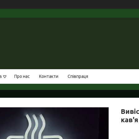
в
Про нас
Контакти
Співпраця
Виві
кав'я