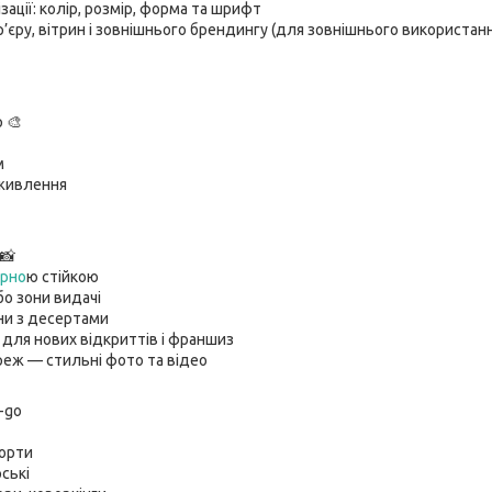
ації: колір, розмір, форма та шрифт
р’єру, вітрин і зовнішнього брендингу (для зовнішнього використан
р 🎨
м
 живлення
 📸
арно
ю стійкою
бо зони видачі
ини з десертами
для нових відкриттів і франшиз
реж — стильні фото та відео
o-go
орти
ські