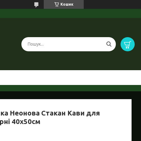
Кошик
ска Неонова Стакан Кави для
рні 40х50см