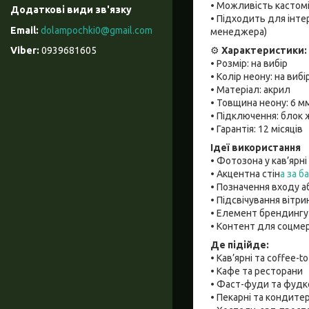
• Можливість кастоміз
• Підходить для інте
dolampochki0@gmail.com
менеджера)
⚙️
Характеристики:
0939681605
• Розмір: на вибір
• Колір неону: на вибі
• Матеріал: акрил
• Товщина неону: 6 м
• Підключення: блок
• Гарантія: 12 місяців
Ідеї використання
• Фотозона у кав’ярні
• Акцентна стін
а за б
• Позначення входу а
• Підсвічування вітр
• Елемент брендингу 
• Контент для соцме
Де підійде:
• Кав’ярні та coffee-t
• Кафе та ресторани
• Фаст-фуди та фудк
• Пекарні та кондитер