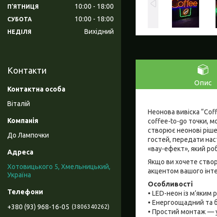
10:00
18:00
ПʼЯТНИЦЯ
10:00
18:00
СУБОТА
Вихідний
НЕДІЛЯ
Контакти
Опис
Віталій
Неонова вивіска “Cof
coffee-to-go точки, 
створює неонові ріше
До Лампочки
гостей, передати нас
«вау-ефект», який ро
Якщо ви хочете ство
Хотовицького 5, Хмельницький,
акцентом вашого інте
Україна
Особливості
• LED-неон із м’яким 
• Енергоощадний та 
+380 (93) 968-16-05
3806340262
• Простий монтаж — 