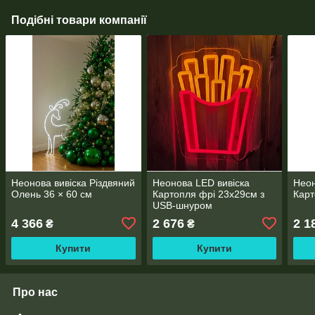
Подібні товари компанії
Неонова вивіска Різдвяний
Неонова LED вивіска
Неон
Олень 36 × 60 см
Картопля фрі 23х29см з
Карт
USB-шнуром
4 366
2 676
2 1
₴
₴
Купити
Купити
Про нас