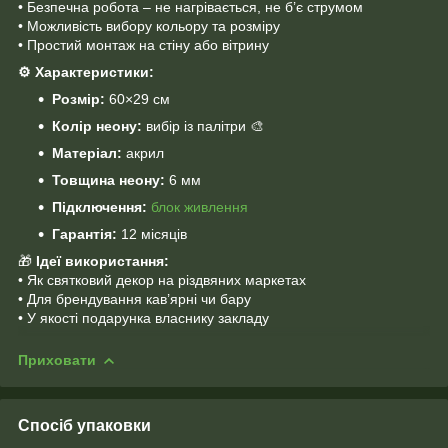
• Безпечна робота – не нагрівається, не б’є струмом
• Можливість вибору кольору та розміру
• Простий монтаж на стіну або вітрину
⚙️
Характеристики:
Розмір:
60×29 см
Колір неону:
вибір із палітри 🎨
Матеріал:
акрил
Товщина неону:
6 мм
Підключення:
блок живлення
Гарантія:
12 місяців
🎁
Ідеї використання:
• Як святковий декор на різдвяних маркетах
• Для брендування кав’ярні чи бару
• У якості подарунка власнику закладу
Приховати
Спосіб упаковки