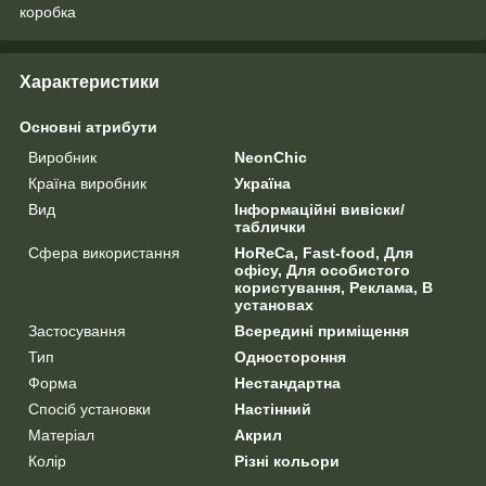
коробка
Характеристики
Основні атрибути
Виробник
NeonChic
Країна виробник
Україна
Вид
Інформаційні вивіски/
таблички
Сфера використання
HoReCa, Fast-food, Для
офісу, Для особистого
користування, Реклама, В
установах
Застосування
Всередині приміщення
Тип
Одностороння
Форма
Нестандартна
Спосіб установки
Настінний
Матеріал
Акрил
Колір
Різні кольори