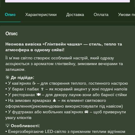
Опис
Характеристики
Доставка
Оплата
Умови п
Опис
Неонова вивіска «Глінтвейн чашка» — стиль, тепло та
атмосфера в одному сяйві!
Її м’яке світло створює особливий настрій, який одразу
асоціюється з ароматом глінтвейну, зимовими вечорами та
затишком.
🎯
Де підійде:
• У кав’ярнях ☕ – для створення теплого, гостинного настрою
• У барах і пабах 🍷 – як яскравий акцент у зоні подачі напоїв
• У ресторанах 🍽️ – для декору лаунж-зони або барної стійки
• На зимових ярмарках 🎄 – як елемент святкового
оформлення(рекомендовано використовувати під навісом)
• У фудтраках або мобільних кав’ярнях 🚐 – щоб привернути
увагу клієнтів
💡
Особливості:
• Енергозберігаюче LED-світло з приємним теплим відтінком